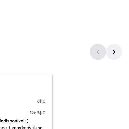
R$ 0
12x R$ 0
indisponível :(
upe, temos imóveis na