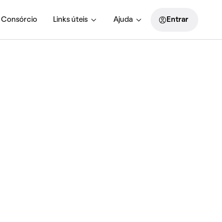
Consórcio
Links úteis
Ajuda
Entrar