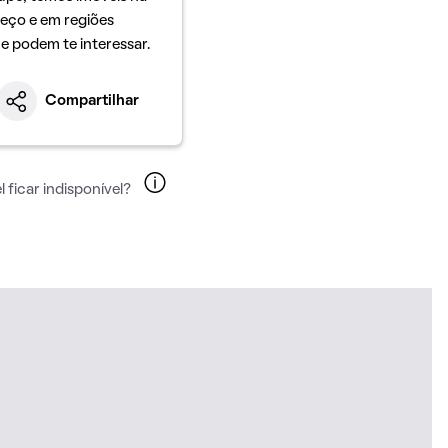
eço e em regiões
ue podem te interessar.
Compartilhar
 ficar indisponível?