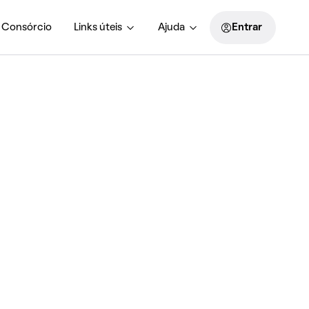
Consórcio
Links úteis
Ajuda
Entrar