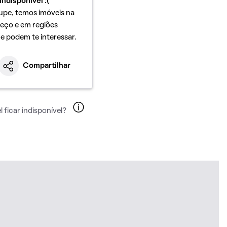
indisponível :(
upe, temos imóveis na
eço e em regiões
ue podem te interessar.
Compartilhar
 ficar indisponível?