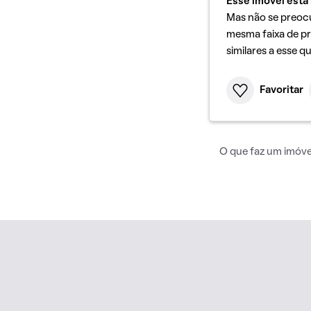
Esse imóvel está 
Mas não se preoc
mesma faixa de pr
similares a esse q
Favoritar
O que faz um imóvel