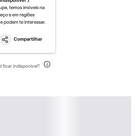
indisponível :(
upe, temos imóveis na
eço e em regiões
ue podem te interessar.
Compartilhar
 ficar indisponível?