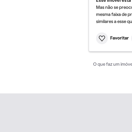
Esse imóvel está 
Mas não se preoc
mesma faixa de pr
similares a esse q
Favoritar
O que faz um imóvel