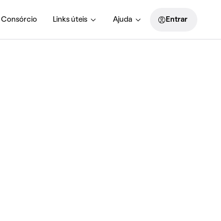
Consórcio
Links úteis
Ajuda
Entrar