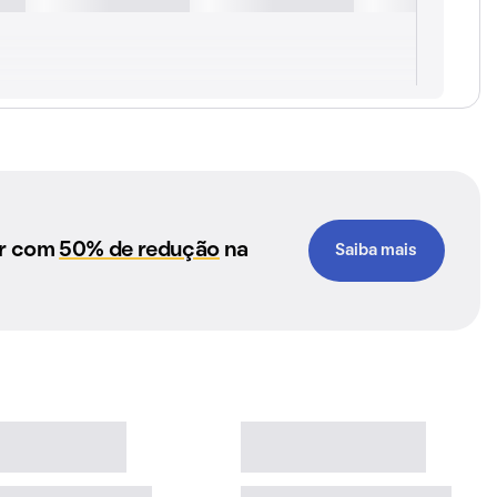
ar com
50% de redução
na
Saiba mais