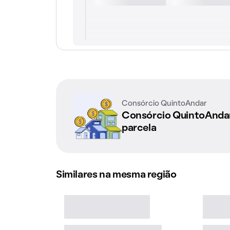
Consórcio QuintoAndar
Consórcio QuintoAnd
parcela
Similares na mesma região