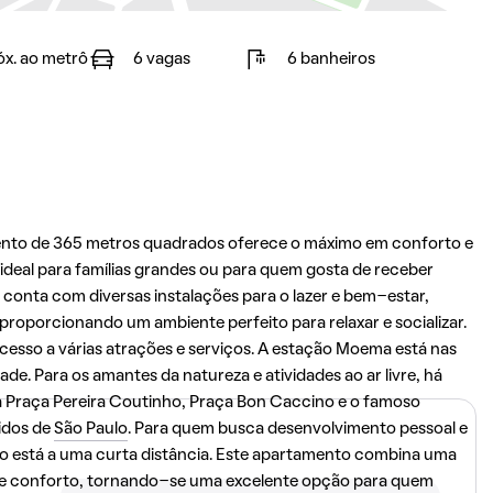
óx. ao metrô
6 vagas
6 banheiros
ento de 365 metros quadrados oferece o máximo em conforto e
ideal para famílias grandes ou para quem gosta de receber
 conta com diversas instalações para o lazer e bem-estar,
proporcionando um ambiente perfeito para relaxar e socializar.
l acesso a várias atrações e serviços. A estação Moema está nas
de. Para os amantes da natureza e atividades ao ar livre, há
 Praça Pereira Coutinho, Praça Bon Caccino e o famoso
idos de
São Paulo
. Para quem busca desenvolvimento pessoal e
 está a uma curta distância. Este apartamento combina uma
o e conforto, tornando-se uma excelente opção para quem