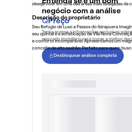
Entenda se é um bom
deseja viver em uma das áreas mais desejadas da c
negócio com a análise
Descrição do proprietário
Q
Preço
Seu Refúgio de Luxo a Passos do Ibirapuera Imag
Tenha acesso a informações exclusivas sobre
seu quintal e a sofisticação da Vila Nova Conceiçã
mercado imobiliário para tomar a melhor dec
e conforto incomparável. Apresentamos um magn
conceito de alto padrão. Perfeito para quem busca
Desbloquear análise completa