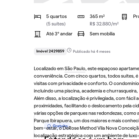
5 quartos
365 m²
Pr
(5 suítes)
R$ 32.880/m²
Até 3° andar
Sem mobília
Imóvel 2429859
Publicado há 4 meses
Localizado em
São Paulo
, este espaçoso apartam
conveniência. Com cinco quartos, todos suítes, é 
visitas com privacidade e conforto. O condomínio
incluindo uma piscina, academia e churrasqueira, 
Além disso, a localização é privilegiada, com fáci
proximidades, facilitando o deslocamento pela cida
várias opções de parques nas redondezas, como a
Parque Ibirapuera, um dos maiores e mais conhec
Gratuito
bem-estar, o DeRose Method Vila Nova Conceição
localização estratégica com um ambiente de lux