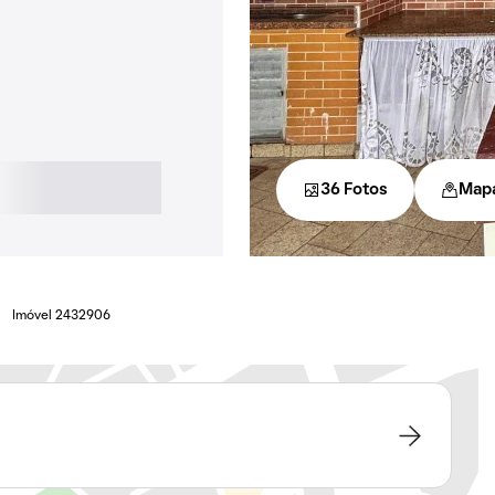
36 Fotos
Map
Imóvel 2432906