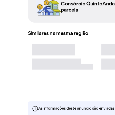
Consórcio QuintoAnd
parcela
Similares na mesma região
As informações deste anúncio são enviadas po