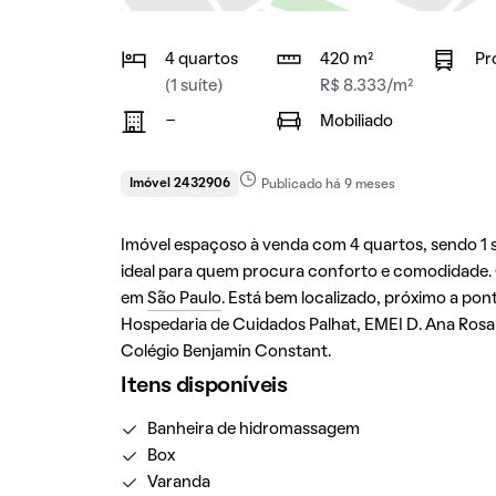
4 quartos
420 m²
Pr
(1 suíte)
R$ 8.333/m²
-
Mobiliado
Imóvel 2432906
Publicado há 9 meses
Imóvel espaçoso à venda com 4 quartos, sendo 1 su
ideal para quem procura conforto e comodidade. 
em
São Paulo
. Está bem localizado, próximo a po
Hospedaria de Cuidados Palhat, EMEI D. Ana Rosa
Colégio Benjamin Constant.
Itens disponíveis
Banheira de hidromassagem
Box
Varanda