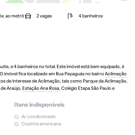
óx. ao metrô
2 vagas
4 banheiros
íte, e 4 banheiros no total. Este imóvel está bem equipado, é
O imóvel fica localizado em Rua Payaguás no bairro
Aclimação
ntos de interesse de Aclimação, tais como Parque da Aclimação,
 de Araújo,
Estação Ana Rosa
, Colégio Etapa São Paulo e
Itens indisponíveis
Ar condicionado
Cozinha americana