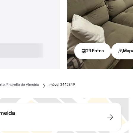
24 Fotos
Map
to Pinarello de Almeida
Imóvel 2442349
lmeida