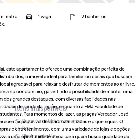
m metrô
1 vaga
2 banheiros
óx.
aí
, este apartamento oferece uma combinação perfeita de
tribuídos, o imóvel é ideal para famílias ou casais que buscam
cal agradável para relaxar e desfrutar de momentos ao ar livre.
mia no condomínio, garantindo a possibilidade de manter uma
 um dos grandes destaques, com diversas facilidades nas
ssidades de saúde da região, enquanto a FMJ Faculdade de
Itens indisponíveis
studantes. Para momentos de lazer, as praças Vereador José
Banheira de hidromassagem
ferecem espaços verdes para caminhadas e piqueniques. O
Box
mpras e entretenimento, com uma variedade de lojas e opções
Piscina privativa
azza
é uma oportunidade única para quem busca qualidade de