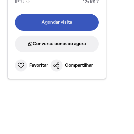
IPTU
12x R$ 7
Agendar visita
Converse conosco agora
Favoritar
Compartilhar