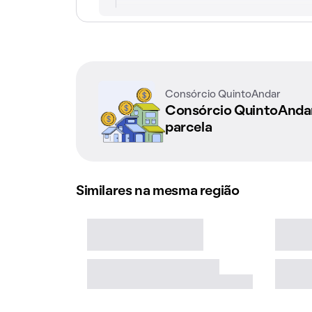
Consórcio QuintoAndar
Consórcio QuintoAnd
parcela
Similares na mesma região