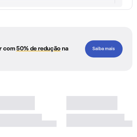
ar com
50% de redução
na
Saiba mais