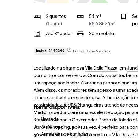
2 quartos
54 m²
Se
(1 suíte)
R$ 6.852/m²
pr
Até 3° andar
Sem mobília
Imóvel 2442349
Publicado há 9 meses
Localizado na charmosa
Vila Della Piazza
, em
Jundi
conforto e conveniência. Com dois quartos bem dis
um espaço acolhedor. A varanda proporciona um lo
Além disso, os moradores têm acesso a uma acade
rotina saudável sem sair de casa. A localização é
proximidades. A UBS Pitangueiras atende às nece
Itens disponíveis
Medicina de
Jundiaí
é uma excelente opção para e
Varanda
Pereira Paschoa e Governador Pedro de Toledo o
Armários no quarto
Jundiaí
Shopping, por sua vez, é perfeito para co
Armários nos banheiros
gastronômicas. Este apartamento na
Vila Della Pi