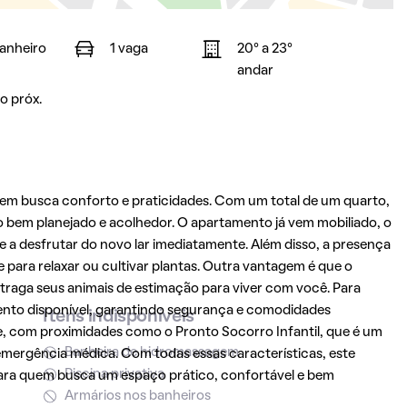
banheiro
1 vaga
20° a 23°
andar
o próx.
em busca conforto e praticidades. Com um total de um quarto,
o bem planejado e acolhedor. O apartamento já vem mobiliado, o
 a desfrutar do novo lar imediatamente. Além disso, a presença
 para relaxar ou cultivar plantas. Outra vantagem é que o
traga seus animais de estimação para viver com você. Para
ento disponível, garantindo segurança e comodidades
Itens indisponíveis
e, com proximidades como o Pronto Socorro Infantil, que é um
Banheira de hidromassagem
emergência médica. Com todas essas características, este
Piscina privativa
ra quem busca um espaço prático, confortável e bem
Armários nos banheiros