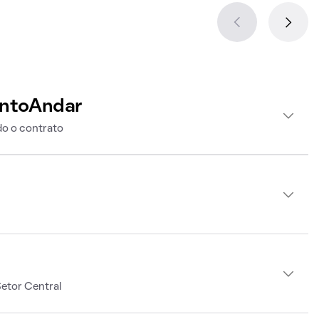
intoAndar
o o contrato
etor Central