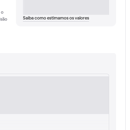
 o
Saiba como estimamos os valores
isão