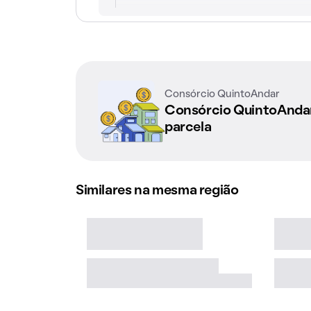
Consórcio QuintoAndar
Consórcio QuintoAnd
parcela
Similares na mesma região