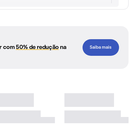
ar com
50% de redução
na
Saiba mais