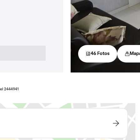
46 Fotos
Map
el 2444941