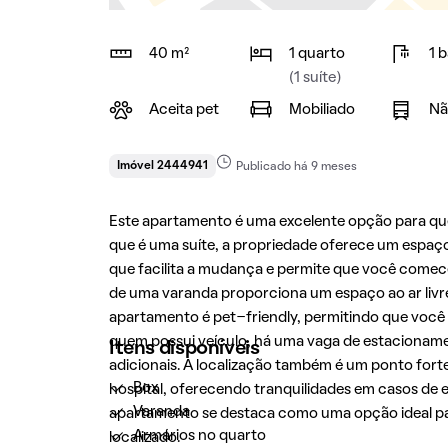
40 m²
1 quarto
1 
(1 suíte)
Aceita pet
Mobiliado
Nã
Imóvel 2444941
Publicado há 9 meses
Este apartamento é uma excelente opção para qu
que é uma suíte, a propriedade oferece um espaç
que facilita a mudança e permite que você comece
de uma varanda proporciona um espaço ao ar livre
apartamento é pet-friendly, permitindo que você 
quem possui veículo, há uma vaga de estacionam
Itens disponíveis
adicionais. A localização também é um ponto fort
Box
hospital, oferecendo tranquilidades em casos de 
Varanda
apartamento se destaca como uma opção ideal pa
Armários no quarto
localizado.