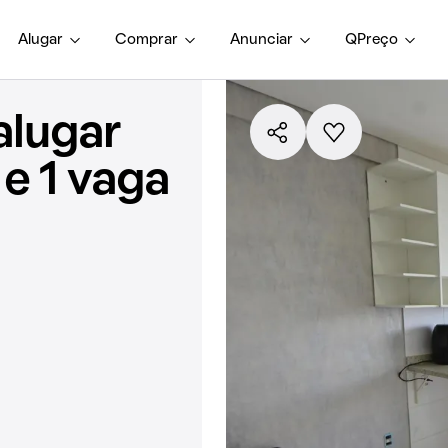
Alugar
Comprar
Anunciar
QPreço
alugar
e 1 vaga