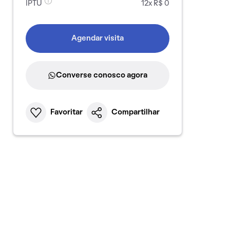
IPTU
12x R$ 0
Agendar visita
Converse conosco agora
Favoritar
Compartilhar