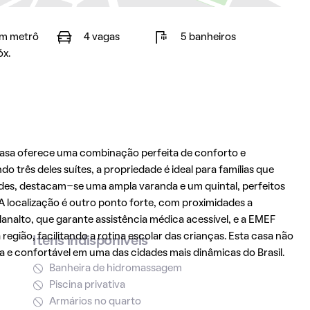
m metrô
4 vagas
5 banheiros
óx.
 casa oferece uma combinação perfeita de conforto e
 três deles suítes, a propriedade é ideal para famílias que
des, destacam-se uma ampla varanda e um quintal, perfeitos
 A localização é outro ponto forte, com proximidades a
analto, que garante assistência médica acessível, e a EMEF
egião, facilitando a rotina escolar das crianças. Esta casa não
Itens indisponíveis
a e confortável em uma das cidades mais dinâmicas do Brasil.
Banheira de hidromassagem
Piscina privativa
Armários no quarto