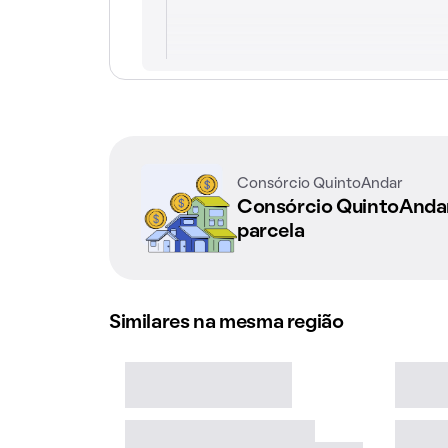
Consórcio QuintoAndar
Consórcio QuintoAnd
parcela
Similares na mesma região