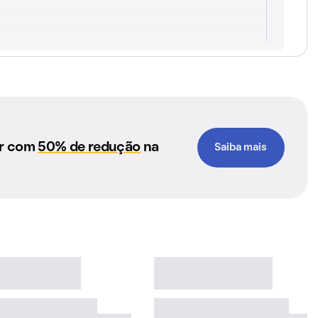
ar com
50% de redução
na
Saiba mais