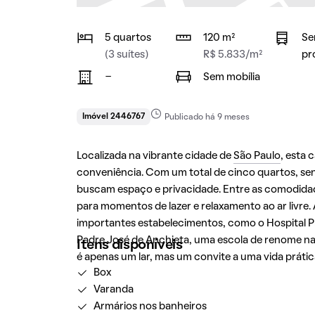
5 quartos
120 m²
Se
(3 suítes)
R$ 5.833/m²
pr
-
Sem mobília
Imóvel 2446767
Publicado há 9 meses
Localizada na vibrante cidade de
São Paulo
, esta
conveniência. Com um total de cinco quartos, sendo
buscam espaço e privacidade. Entre as comodida
para momentos de lazer e relaxamento ao ar livre.
importantes estabelecimentos, como o Hospital Pl
Padre José de Anchieta, uma escola de renome na r
Itens disponíveis
é apenas um lar, mas um convite a uma vida prátic
Box
Varanda
Armários nos banheiros