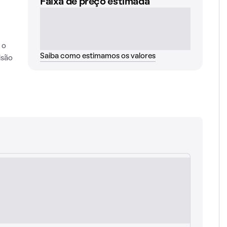
Faixa de preço estimada
 o
Saiba como estimamos os valores
isão