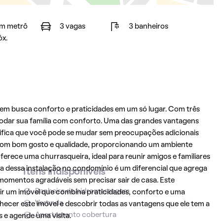
m metrô
3 vagas
3 banheiros
óx.
em busca conforto e praticidades em um só lugar. Com três
modar sua família com conforto. Uma das grandes vantagens
ignifica que você pode se mudar sem preocupações adicionais
a com bom gosto e qualidade, proporcionando um ambiente
ferece uma churrasqueira, ideal para reunir amigos e familiares
 dessa instalação no condomínio é um diferencial que agrega
Itens indisponíveis
 momentos agradáveis sem precisar sair de casa. Este
Banheira de hidromassagem
r um imóvel que combina praticidades, conforto e uma
Varanda
hecer este imóvel e descobrir todas as vantagens que ele tem a
Apartamento cobertura
 e agende uma visita.