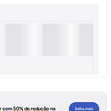
ar com
50% de redução
na
Saiba mais