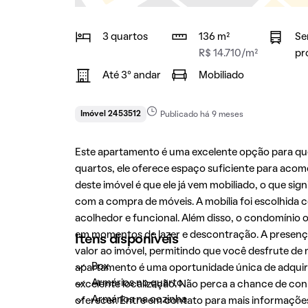
3 quartos
136 m²
Se
R$ 14.710/m²
pr
Até 3° andar
Mobiliado
Imóvel 2453512
Publicado há 9 meses
Este apartamento é uma excelente opção para qu
quartos, ele oferece espaço suficiente para aco
deste imóvel é que ele já vem mobiliado, o que s
com a compra de móveis. A mobília foi escolhid
acolhedor e funcional. Além disso, o condomínio o
em momentos de lazer e descontração. A presença
Itens disponíveis
valor ao imóvel, permitindo que você desfrute de
Box
apartamento é uma oportunidade única de adquiri
Armários no quarto
excelente localização. Não perca a chance de con
Armários na cozinha
oferecer. Entre em contato para mais informações