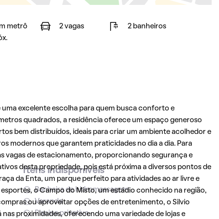
m metrô
2 vagas
2 banheiros
óx.
 uma excelente escolha para quem busca conforto e
 metros quadrados, a residência oferece um espaço generoso
rtos bem distribuídos, ideais para criar um ambiente acolhedor e
ros modernos que garantem praticidades no dia a dia. Para
uas vagas de estacionamento, proporcionando segurança e
tivos desta propriedade, pois está próxima a diversos pontos de
Itens indisponíveis
aça da Enta, um parque perfeito para atividades ao ar livre e
Banheira de hidromassagem
 esportes, o Campo do Misto, um estádio conhecido na região,
Varanda
 compras ou aproveitar opções de entretenimento, o Silvio
Piscina privativa
 nas proximidades, oferecendo uma variedade de lojas e