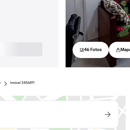
46 Fotos
Map
o
Imóvel 2456811