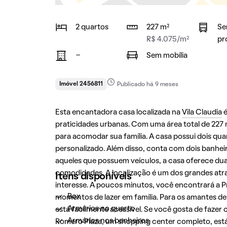
2 quartos
227 m²
Se
R$ 4.075/m²
pr
-
Sem mobília
Imóvel 2456811
Publicado há 9 meses
Esta encantadora casa localizada na
Vila Claudia
é
praticidades urbanas. Com uma área total de 227
para acomodar sua família. A casa possui dois qua
personalizado. Além disso, conta com dois banhei
aqueles que possuem veículos, a casa oferece d
comodidades. A localização é um dos grandes atra
Itens disponíveis
interesse. A poucos minutos, você encontrará a Pr
Box
momentos de lazer em família. Para os amantes de
Armários no quarto
está facilmente acessível. Se você gosta de fazer
Armários nos banheiros
Romero Plaza, um shopping center completo, está