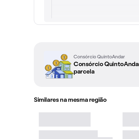
Consórcio QuintoAndar
Consórcio QuintoAnd
parcela
Similares na mesma região