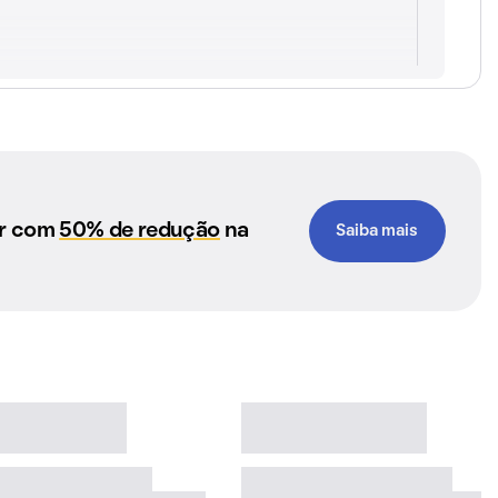
ar com
50% de redução
na
Saiba mais