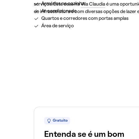
Armários na cozinha
serviços. Esta casa na
Vila Claudia
é uma oportuni
Ar condicionado
de infraestrutura e com diversas opções de lazer 
Quartos e corredores com portas amplas
Área de serviço
Gratuito
Entenda se é um bom