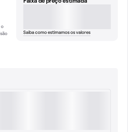
Faixa de preço estimada
 o
Saiba como estimamos os valores
isão