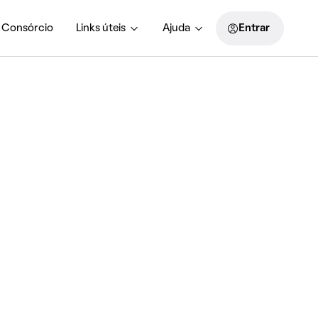
Consórcio
Links úteis
Ajuda
Entrar