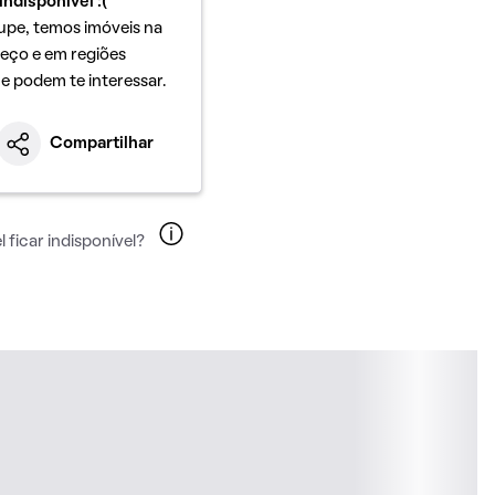
indisponível :(
upe, temos imóveis na
eço e em regiões
ue podem te interessar.
Compartilhar
 ficar indisponível?