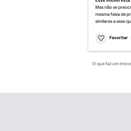
Esse imóvel está 
Mas não se preoc
mesma faixa de pr
similares a esse q
Favoritar
O que faz um imóvel