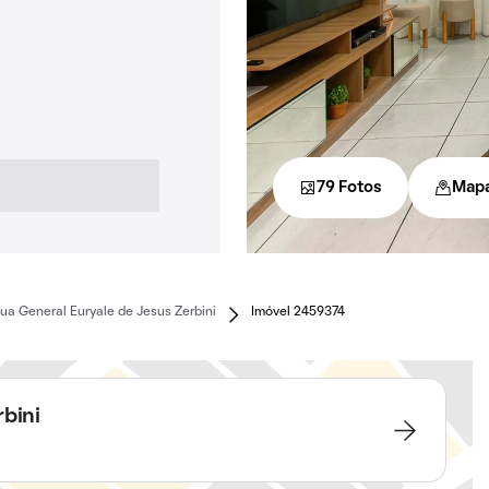
79 Fotos
Map
ua General Euryale de Jesus Zerbini
Imóvel 2459374
rbini