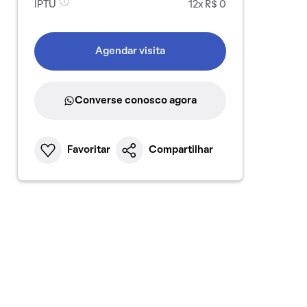
IPTU
12x R$ 0
Agendar visita
Converse conosco agora
Favoritar
Compartilhar