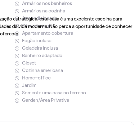
Armários nos banheiros
Armários na cozinha
Ar condicionado
ação estratégica, esta casa é uma excelente escolha para
Chuveiro a gás
idades da vida moderna. Não perca a oportunidade de conhecer
Apartamento cobertura
 oferecer.
Fogão incluso
Geladeira inclusa
Banheiro adaptado
Closet
Cozinha americana
Home-office
Jardim
Somente uma casa no terreno
Garden/Área Privativa