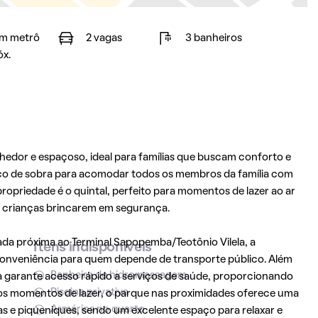
m metrô
2 vagas
3 banheiros
óx.
edor e espaçoso, ideal para famílias que buscam conforto e
aço de sobra para acomodar todos os membros da família com
ropriedade é o quintal, perfeito para momentos de lazer ao ar
as crianças brincarem em segurança.
uada próxima ao Terminal Sapopemba/Teotônio Vilela, a
Itens indisponíveis
 conveniência para quem depende de transporte público. Além
Banheira de hidromassagem
 garante acesso rápido a serviços de saúde, proporcionando
Piscina privativa
 os momentos de lazer, o parque nas proximidades oferece uma
Armários no quarto
as e piqueniques, sendo um excelente espaço para relaxar e