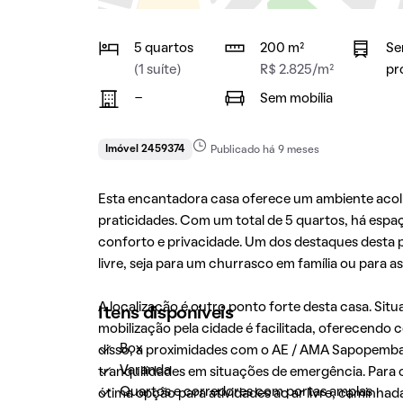
5 quartos
200 m²
Se
(1 suíte)
R$ 2.825/m²
pr
-
Sem mobília
Imóvel 2459374
Publicado há 9 meses
Esta encantadora casa oferece um ambiente acolh
praticidades. Com um total de 5 quartos, há esp
conforto e privacidade. Um dos destaques desta p
livre, seja para um churrasco em família ou para 
A localização é outro ponto forte desta casa. Sit
Itens disponíveis
mobilização pela cidade é facilitada, oferecendo
Box
disso, a proximidades com o AE / AMA Sapopemba
Varanda
tranquilidades em situações de emergência. Para
Quartos e corredores com portas amplas
ótima opção para atividades ao ar livre, caminhad