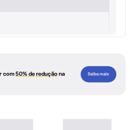
ar com
50% de redução
na
Saiba mais