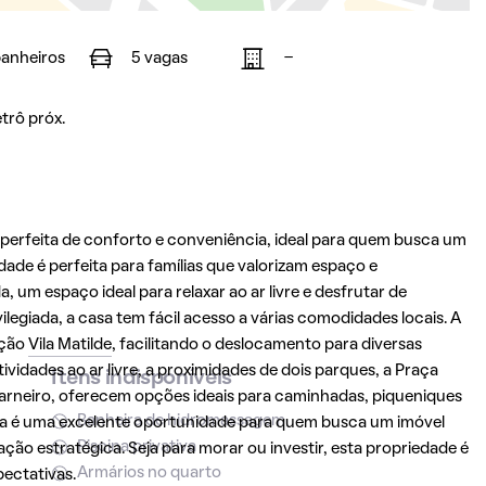
banheiros
5 vagas
-
trô próx.
erfeita de conforto e conveniência, ideal para quem busca um
dade é perfeita para famílias que valorizam espaço e
 um espaço ideal para relaxar ao ar livre e desfrutar de
legiada, a casa tem fácil acesso a várias comodidades locais. A
ação
Vila Matilde
, facilitando o deslocamento para diversas
ividades ao ar livre, a proximidades de dois parques, a Praça
Itens indisponíveis
arneiro, oferecem opções ideais para caminhadas, piqueniques
Banheira de hidromassagem
sa é uma excelente oportunidade para quem busca um imóvel
Piscina privativa
ção estratégica. Seja para morar ou investir, esta propriedade é
Armários no quarto
ectativas.