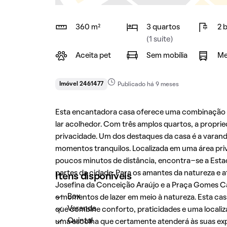
360 m²
3 quartos
2 
(1 suíte)
Aceita pet
Sem mobília
Me
Imóvel 2461477
Publicado há 9 meses
Esta encantadora casa oferece uma combinação p
lar acolhedor. Com três amplos quartos, a proprie
privacidade. Um dos destaques da casa é a varanda,
momentos tranquilos. Localizada em uma área privi
poucos minutos de distância, encontra-se a Est
partes da cidade. Para os amantes da natureza e at
Itens disponíveis
Josefina da Conceição Araújo e a Praça Gomes C
Box
e momentos de lazer em meio à natureza. Esta ca
Varanda
que combine conforto, praticidades e uma localiza
Quintal
uma escolha que certamente atenderá às suas exp