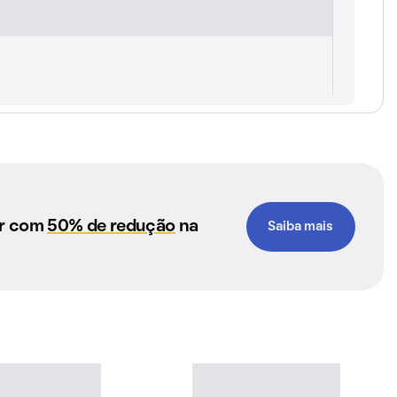
ar com
50% de redução
na
Saiba mais