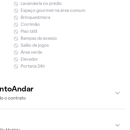
Lavanderia no prédio
Espaço gourmet na área comum
Brinquedoteca
Corrimão
Piso tátil
Rampas de acesso
Salão de jogos
Área verde
Elevador
Portaria 24h
intoAndar
o o contrato