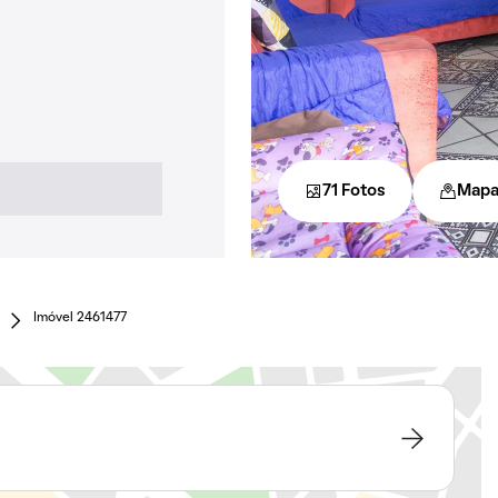
71 Fotos
Map
Imóvel 2461477