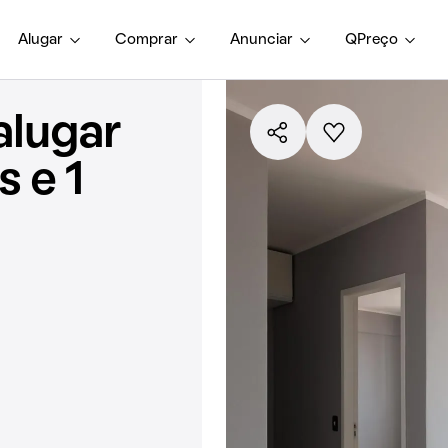
Alugar
Comprar
Anunciar
QPreço
alugar
 e 1