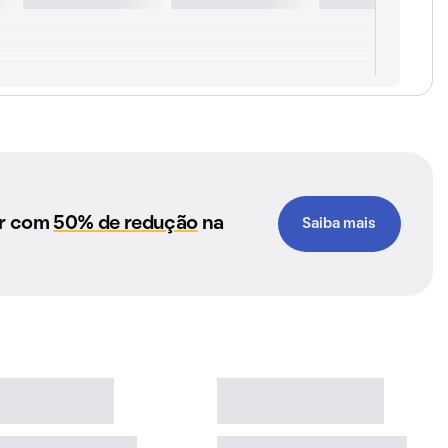
ar com
50% de redução
na
Saiba mais