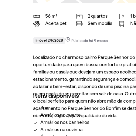
56 m²
2 quartos
1 
Aceita pet
Sem mobília
Nã
Imóvel 2462628
Publicado há 9 meses
Localizado no charmoso bairro
Parque Senhor do
oportunidade para quem busca conforto e praticid
famílias ou casais que desejam um espaço acolhe
estacionamento, garantindo segurança e comodi
ao lazer e bem-estar, dispondo de uma piscina 
quem gosta de se exercitar sem sair de casa. Out
Itens disponíveis
o local perfeito para quem não abre mão da compa
Box
apartamento no
Parque Senhor do Bonfim
se des
Armários no quarto
conforto, segurança e qualidade de vida.
Armários nos banheiros
Armários na cozinha