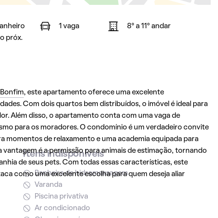
banheiro
1 vaga
8° a 11° andar
o próx.
 Bonfim
, este apartamento oferece uma excelente
ades. Com dois quartos bem distribuídos, o imóvel é ideal para
dor. Além disso, o apartamento conta com uma vaga de
smo para os moradores. O condomínio é um verdadeiro convite
para momentos de relaxamento e uma academia equipada para
ra vantagem é a permissão para animais de estimação, tornando
Itens indisponíveis
nhia de seus pets. Com todas essas características, este
Banheira de hidromassagem
taca como uma excelente escolha para quem deseja aliar
Varanda
Piscina privativa
Ar condicionado