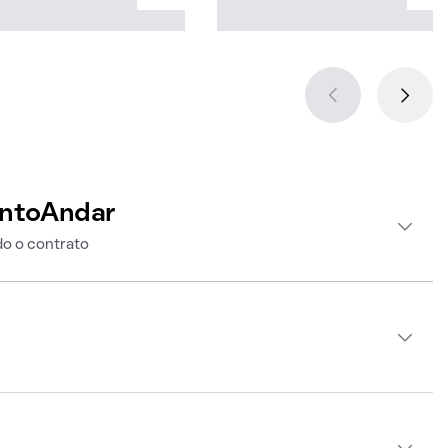
intoAndar
o o contrato