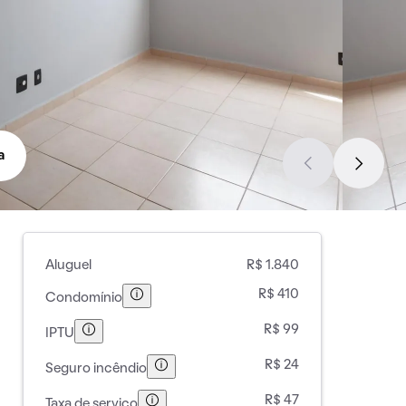
a
Aluguel
R$ 1.840
R$ 410
Condomínio
R$ 99
IPTU
R$ 24
Seguro incêndio
R$ 47
Taxa de serviço