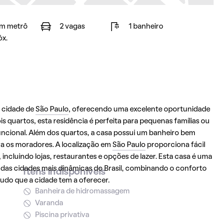
m metrô
2 vagas
1 banheiro
óx.
e cidade de
São Paulo
, oferecendo uma excelente oportunidade
 quartos, esta residência é perfeita para pequenas famílias ou
cional. Além dos quartos, a casa possui um banheiro bem
ra os moradores. A localização em
São Paulo
proporciona fácil
ncluindo lojas, restaurantes e opções de lazer. Esta casa é uma
 das cidades mais dinâmicas do Brasil, combinando o conforto
Itens indisponíveis
tudo que a cidade tem a oferecer.
Banheira de hidromassagem
Varanda
Piscina privativa