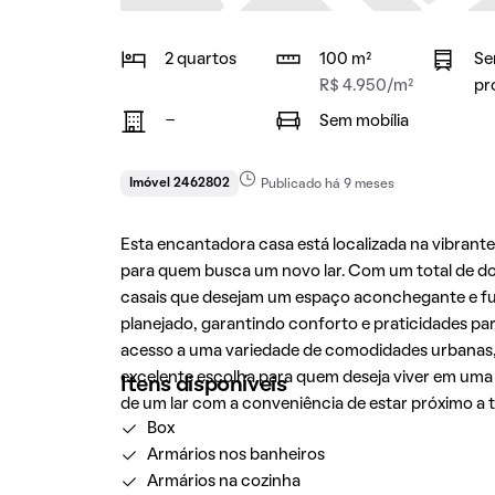
2 quartos
100 m²
Se
R$ 4.950/m²
pr
-
Sem mobília
Imóvel 2462802
Publicado há 9 meses
Esta encantadora casa está localizada na vibrant
para quem busca um novo lar. Com um total de dois
casais que desejam um espaço aconchegante e fun
planejado, garantindo conforto e praticidades pa
acesso a uma variedade de comodidades urbanas, i
excelente escolha para quem deseja viver em uma
Itens disponíveis
de um lar com a conveniência de estar próximo a 
Box
Armários nos banheiros
Armários na cozinha