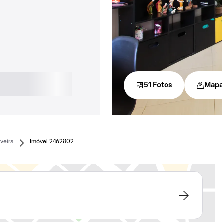
51 Fotos
Map
iveira
Imóvel 2462802