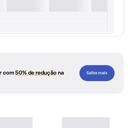
ar com
50% de redução
na
Saiba mais