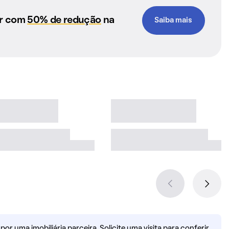
ar com
50% de redução
na
Saiba mais
r uma imobiliária parceira. Solicite uma visita para conferir.