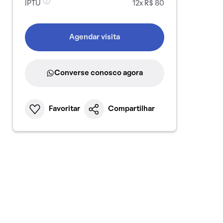
IPTU
12x R$ 80
Agendar visita
Converse conosco agora
Favoritar
Compartilhar