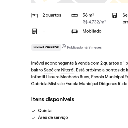
2 quartos
56 m²
Se
R$ 4.732/m²
pr
-
Mobiliado
Imóvel 2466898
Publicado há 9 meses
Imóvel aconchegante à venda com 2 quartos e 1 ban
bairro
Sapê
em
Niterói
. Está próximo a pontos de
Infantil Lisaura Machado Ruas, Escola Municipal F
Gabriela Mistral e Escola Municipal Diógenes R. 
Itens disponíveis
Quintal
Área de serviço