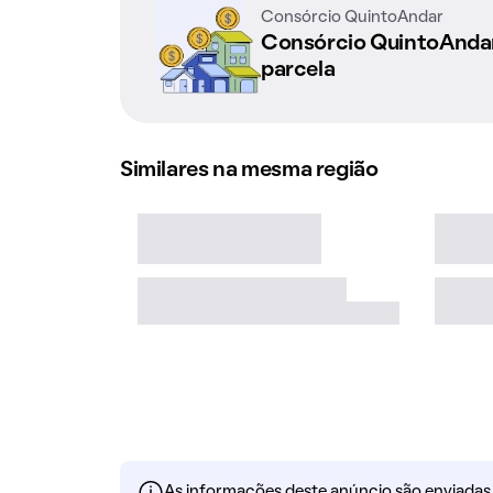
Consórcio QuintoAndar
Consórcio QuintoAnd
parcela
Similares na mesma região
As informações deste anúncio são enviadas po