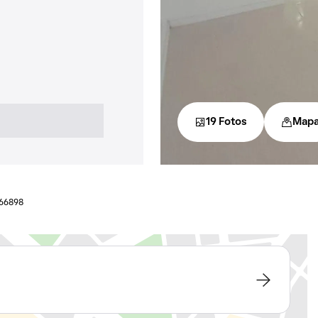
19 Fotos
Map
466898