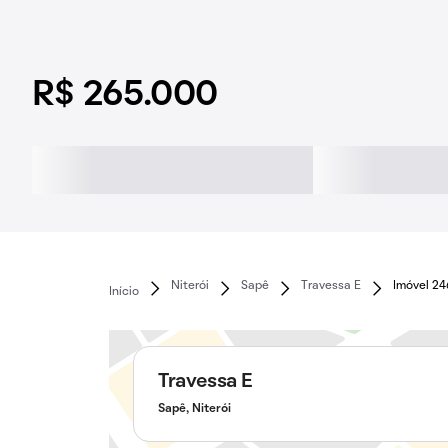
R$ 265.000
Niterói
Sapê
Travessa E
Imóvel 2
Início
Travessa E
Sapê, Niterói