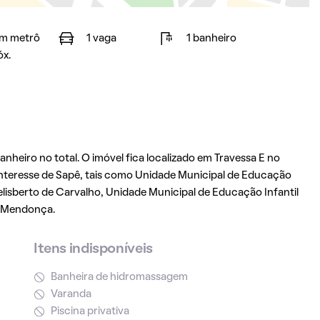
m metrô
1 vaga
1 banheiro
óx.
heiro no total. O imóvel fica localizado em Travessa E no
 interesse de Sapê, tais como Unidade Municipal de Educação
elisberto de Carvalho, Unidade Municipal de Educação Infantil
de Mendonça.
Itens indisponíveis
Banheira de hidromassagem
Varanda
Piscina privativa