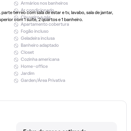
Armários nos banheiros
Ar condicionado
rte terreo com sala de estar e tv, lavabo, sala de jantar,
Chuveiro a gás
erior com 1 suíte, 2 quartos e 1 banheiro.
Apartamento cobertura
Fogão incluso
Geladeira inclusa
Banheiro adaptado
Closet
Cozinha americana
Home-office
Jardim
Garden/Área Privativa