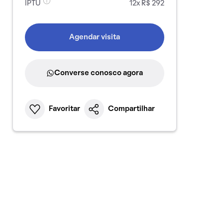
IPTU
12x R$ 292
Agendar visita
Converse conosco agora
Favoritar
Compartilhar