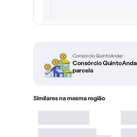
Consórcio QuintoAndar
Consórcio QuintoAnd
parcela
Similares na mesma região