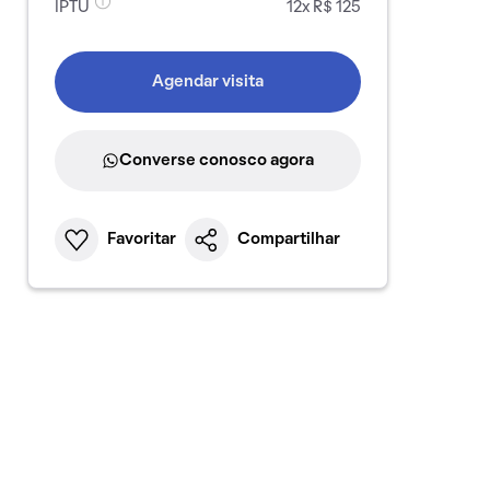
IPTU
12x R$ 125
Agendar visita
Converse conosco agora
Favoritar
Compartilhar