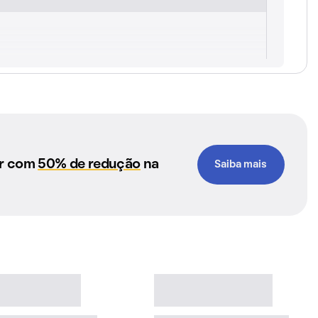
ar com
50% de redução
na
Saiba mais