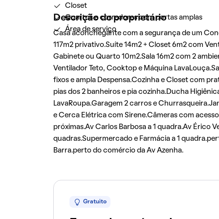
Closet
Descrição do proprietário
Quartos e corredores com portas amplas
Área de serviço
Casa aconchegante com a segurança de um Condom
117m2 privativo.Suíte 14m2 + Closet 6m2 com Vent
Gabinete ou Quarto 10m2.Sala 16m2 com 2 ambie
Ventilador Teto, Cooktop e Máquina LavaLouça.Sa
fixos e ampla Despensa.Cozinha e Closet com prate
pias dos 2 banheiros e pia cozinha.Ducha Higiêni
LavaRoupa.Garagem 2 carros e Churrasqueira.Ja
e Cerca Elétrica com Sirene.Câmeras com acesso po
próximas.Av Carlos Barbosa a 1 quadra.Av Érico Ve
quadras.Supermercado e Farmácia a 1 quadra.pert
Barra.perto do comércio da Av Azenha.
Gratuito