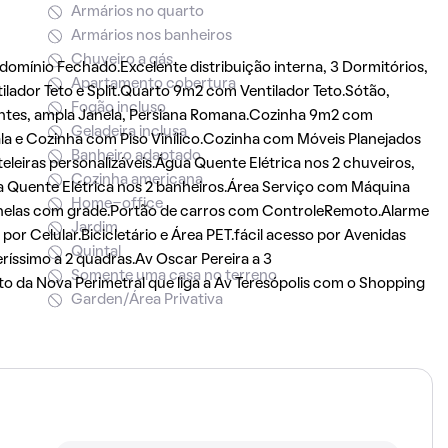
Armários no quarto
Armários nos banheiros
Chuveiro a gás
ínio Fechado.Excelente distribuição interna, 3 Dormitórios,
Apartamento cobertura
ilador Teto e Split.Quarto 9m2 com Ventilador Teto.Sótão,
Fogão incluso
ntes, ampla Janela, Persiana Romana.Cozinha 9m2 com
Geladeira inclusa
la e Cozinha com Piso Vinílico.Cozinha com Móveis Planejados
Banheiro adaptado
leiras personalizáveis.Água Quente Elétrica nos 2 chuveiros,
Cozinha americana
ca Quente Elétrica nos 2 banheiros.Área Serviço com Máquina
Home-office
nelas com grade.Portão de carros com ControleRemoto.Alarme
Jardim
r Celular.Bicicletário e Área PET.fácil acesso por Avenidas
Quintal
ríssimo a 2 quadras.Av Oscar Pereira a 3
Somente uma casa no terreno
o da Nova Perimetral que liga a Av Teresópolis com o Shopping
Garden/Área Privativa