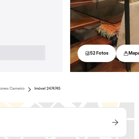
52 Fotos
Map
omes Carneiro
Imóvel 2474745