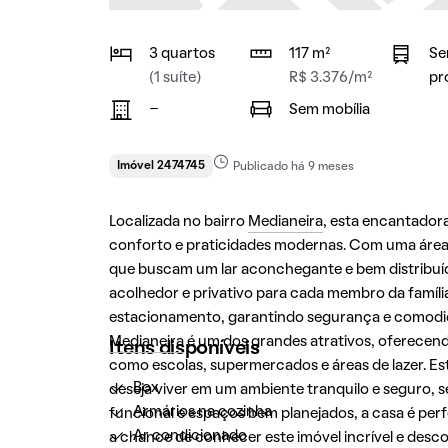
3 quartos
117 m²
Se
(1 suíte)
R$ 3.376/m²
pr
-
Sem mobília
Imóvel 2474745
Publicado há 9 meses
Localizada no bairro
Medianeira
, esta encantado
conforto e praticidades modernas. Com uma área t
que buscam um lar aconchegante e bem distribuíd
acolhedor e privativo para cada membro da famíli
estacionamento, garantindo segurança e comodida
Medianeira
é um dos grandes atrativos, oferecend
Itens disponíveis
como escolas, supermercados e áreas de lazer. 
Box
deseja viver em um ambiente tranquilo e seguro,
Armários na cozinha
funcional e espaços bem planejados, a casa é perf
Ar condicionado
a chance de conhecer este imóvel incrível e descob