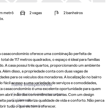
m metrô
2 vagas
2 banheiros
óx.
ra casacondominio oferece uma combinação perfeita de
otal de 117 metros quadrados, o espaço é ideal para famílias
o. A casa possui três quartos, proporcionando um ambiente
a. Além disso, a propriedade conta com duas vagas de
des para os veículos dos moradores. A localização no bairro
o fácil acesso a uma variedade de serviços e comodidades,
Itens indisponíveis
Esta casacondominio é uma excelente oportunidade para quem
Banheira de hidromassagem
 sem abrir mão das conveniências urbanas. Com um design
Varanda
eita para quem valoriza qualidade de vida e conforto. Não perca
Piscina privativa
rir tudo o que ele tem a oferecer.