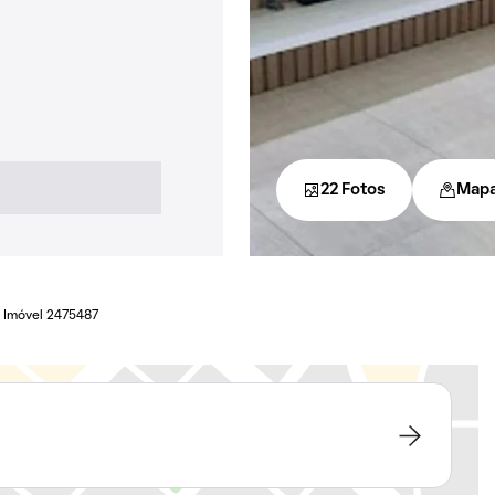
22 Fotos
Map
Imóvel 2475487