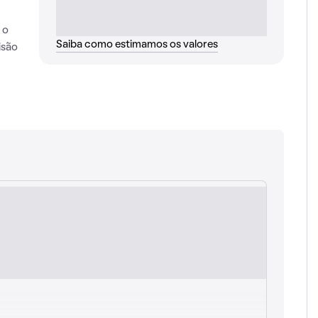
 o
Saiba como estimamos os valores
isão