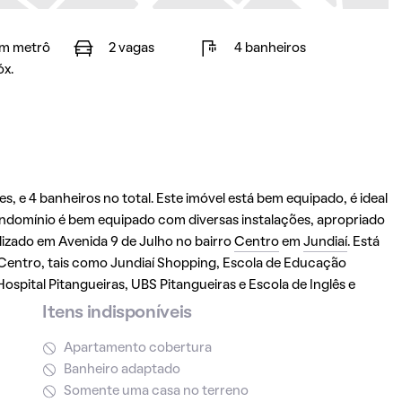
m metrô
2 vagas
4 banheiros
óx.
, e 4 banheiros no total. Este imóvel está bem equipado, é ideal
domínio é bem equipado com diversas instalações, apropriado
alizado em Avenida 9 de Julho no bairro
Centro
em
Jundiaí
. Está
 Centro, tais como Jundiaí Shopping, Escola de Educação
Hospital Pitangueiras, UBS Pitangueiras e Escola de Inglês e
Itens indisponíveis
Apartamento cobertura
Banheiro adaptado
Somente uma casa no terreno