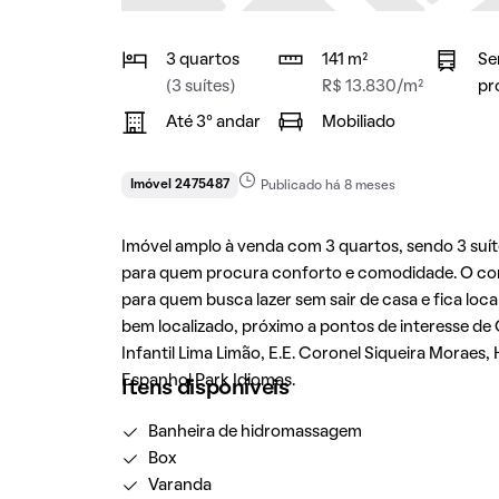
3 quartos
141 m²
Se
(3 suítes)
R$ 13.830/m²
pr
Até 3° andar
Mobiliado
Imóvel 2475487
Publicado há 8 meses
Imóvel amplo à venda com 3 quartos, sendo 3 suítes
para quem procura conforto e comodidade. O con
para quem busca lazer sem sair de casa e fica loc
bem localizado, próximo a pontos de interesse de
Infantil Lima Limão, E.E. Coronel Siqueira Moraes, 
Espanhol Park Idiomas.
Itens disponíveis
Banheira de hidromassagem
Box
Varanda