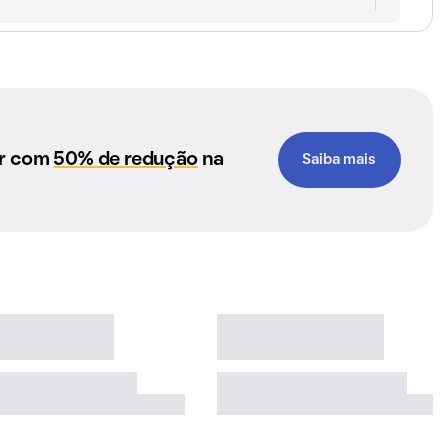
ar com
50% de redução
na
Saiba mais