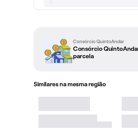
Consórcio QuintoAndar
Consórcio QuintoAnd
parcela
Similares na mesma região