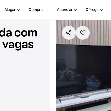
Alugar
Comprar
Anunciar
QPreço
nda com
2 vagas