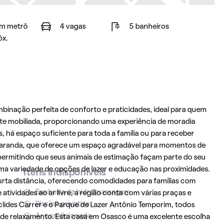
m metrô
4 vagas
5 banheiros
óx.
binação perfeita de conforto e praticidades, ideal para quem
nte mobiliada, proporcionando uma experiência de moradia
 há espaço suficiente para toda a família ou para receber
 varanda, que oferece um espaço agradável para momentos de
ly, permitindo que seus animais de estimação façam parte do seu
 uma variedade de opções de lazer e educação nas proximidades.
Itens indisponíveis
urta distância, oferecendo comodidades para famílias com
Banheira de hidromassagem
tividades ao ar livre, a região conta com várias praças e
Piscina privativa
clides Carrer e o Parque de Lazer Antônio Temporim, todos
Ar condicionado
 de relaxamento. Esta casa em
Osasco
é uma excelente escolha