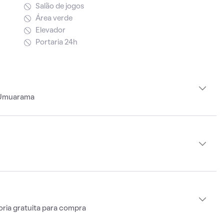
Salão de jogos
Área verde
Elevador
Portaria 24h
o Umuarama
oria gratuita para compra