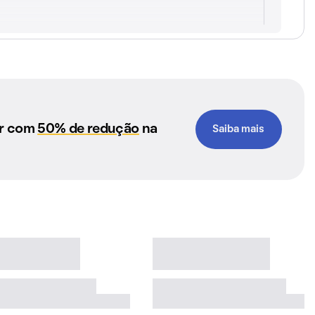
ar com
50% de redução
na
Saiba mais