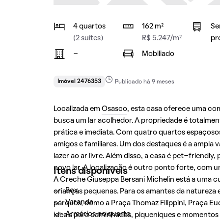
4 quartos
162 m²
Se
(2 suítes)
R$ 5.247/m²
pr
-
Mobiliado
Imóvel 2476353
Publicado há 9 meses
Localizada em
Osasco
, esta casa oferece uma com
busca um lar acolhedor. A propriedade é totalme
prática e imediata. Com quatro quartos espaçosos,
amigos e familiares. Um dos destaques é a ampla
lazer ao ar livre. Além disso, a casa é pet-friend
novo lar. A localização é outro ponto forte, com
Itens disponíveis
A Creche Giuseppa Bersani Michelin está a uma c
Box
crianças pequenas. Para os amantes da natureza e a
Varanda
parques, como a Praça Thomaz Filippini, Praça Eu
Armários no quarto
ideais para caminhadas, piqueniques e momentos