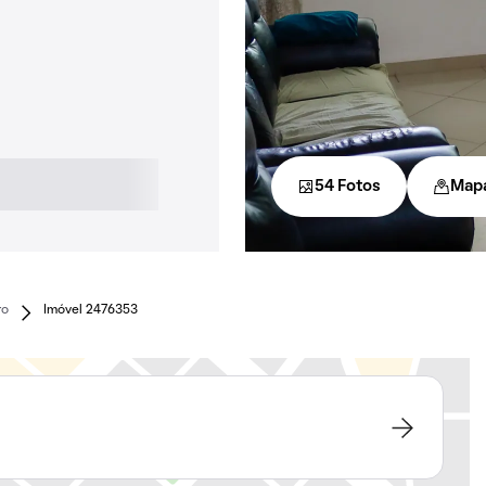
54 Fotos
Map
ro
Imóvel 2476353