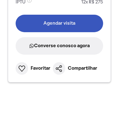
IPTU
12x R$ 275
Agendar visita
Converse conosco agora
Favoritar
Compartilhar