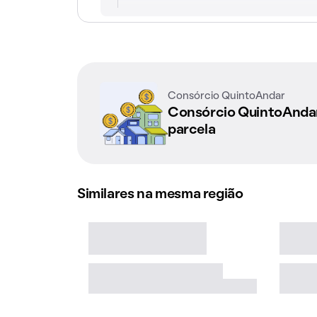
Consórcio QuintoAndar
Consórcio QuintoAnd
parcela
Similares na mesma região