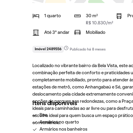
1 quarto
30 m²
Pr
R$ 10.830/m²
Até 3° andar
Mobiliado
Imóvel 2489556
Publicado há 8 meses
Localizado no vibrante bairro da
Bela Vista
, este 
combinação perfeita de conforto e praticidades 
completamente mobiliado, pronto para atender às
estações de metrô, como Anhangabaú e Sé, garant
deslocamento pela cidade extremamente convenien
opções de parques nas redondezas, como a Praça P
Itens disponíveis
ideais para caminhadas ao ar livre ou para desfru
Box
escolha ideal para quem busca um espaço prático 
Armários no quarto
conveniência.
Armários nos banheiros