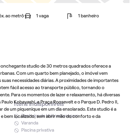
óx. ao metrô
1 vaga
1 banheiro
aconchegante studio de 30 metros quadrados oferece a
urbanas. Com um quarto bem planejado, o imóvel vem
 suas necessidades diárias. A proximidades de importantes
em fácil acesso ao transporte público, tornando o
te. Para os momentos de lazer e relaxamento, há diversas
aulo Kobayashi, a Praça Roosevelt e o Parque D. Pedro II,
Itens indisponíveis
tar de um piquenique em um dia ensolarado. Este studio é a
Banheira de hidromassagem
e bem localizado, sem abrir mão do conforto e da
Varanda
Piscina privativa