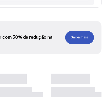
ar com
50% de redução
na
Saiba mais