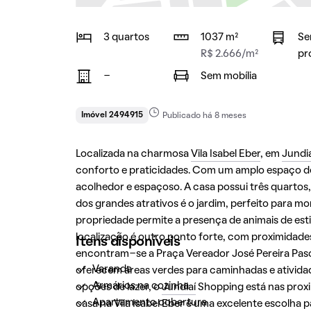
3 quartos
1037 m²
Se
R$ 2.666/m²
pr
-
Sem mobília
Imóvel 2494915
Publicado há 8 meses
Localizada na charmosa
Vila Isabel Eber
, em
Jundia
conforto e praticidades. Com um amplo espaço d
acolhedor e espaçoso. A casa possui três quartos,
dos grandes atrativos é o jardim, perfeito para mom
propriedade permite a presença de animais de est
localização é outro ponto forte, com proximidade
Itens disponíveis
encontram-se a Praça Vereador José Pereira Pasc
Varanda
oferecem áreas verdes para caminhadas e atividad
Armários na cozinha
opções de lazer, o
Jundiaí
Shopping está nas proxi
Apartamento cobertura
casa na
Vila Isabel Eber
é uma excelente escolha pa