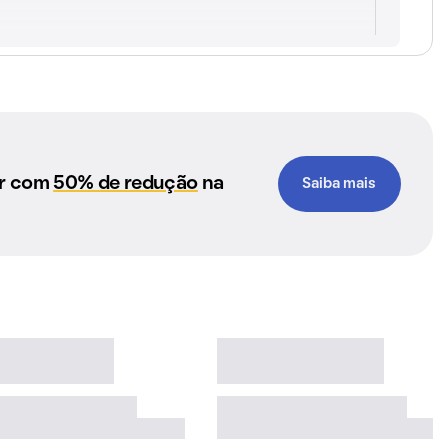
ar com
50% de redução
na
Saiba mais