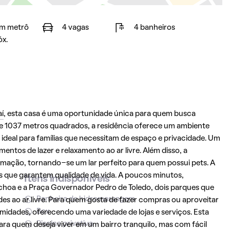
m metrô
4 vagas
4 banheiros
óx.
í
, esta casa é uma oportunidade única para quem busca
e 1037 metros quadrados, a residência oferece um ambiente
 ideal para famílias que necessitam de espaço e privacidade. Um
entos de lazer e relaxamento ao ar livre. Além disso, a
imação, tornando-se um lar perfeito para quem possui pets. A
s que garantem qualidade de vida. A poucos minutos,
Itens indisponíveis
hoa e a Praça Governador Pedro de Toledo, dois parques que
Banheira de hidromassagem
es ao ar livre. Para quem gosta de fazer compras ou aproveitar
Box
midades, oferecendo uma variedade de lojas e serviços. Esta
Piscina privativa
ra quem deseja viver em um bairro tranquilo, mas com fácil