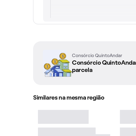
Consórcio QuintoAndar
Consórcio QuintoAnd
parcela
Similares na mesma região