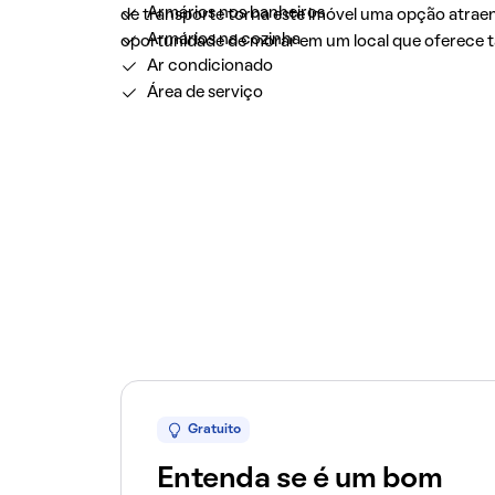
Armários nos banheiros
de transporte torna este imóvel uma opção atraent
Armários na cozinha
oportunidade de morar em um local que oferece 
Ar condicionado
Área de serviço
Gratuito
Entenda se é um bom