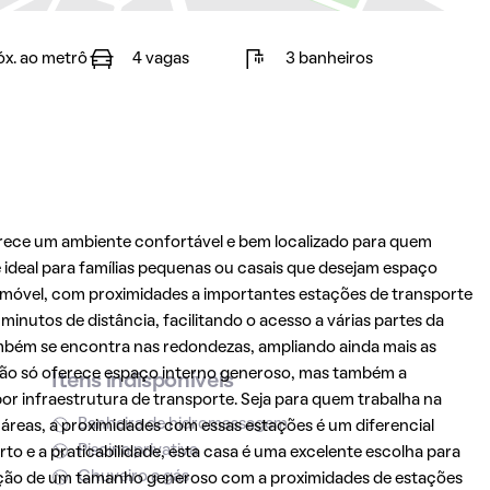
óx. ao metrô
4 vagas
3 banheiros
rece um ambiente confortável e bem localizado para quem
ideal para famílias pequenas ou casais que desejam espaço
e imóvel, com proximidades a importantes estações de transporte
inutos de distância, facilitando o acesso a várias partes da
ambém se encontra nas redondezas, ampliando ainda mais as
 não só oferece espaço interno generoso, mas também a
Itens indisponíveis
or infraestrutura de transporte. Seja para quem trabalha na
Banheira de hidromassagem
 áreas, a proximidades com essas estações é um diferencial
Piscina privativa
to e a praticabilidade, esta casa é uma excelente escolha para
Chuveiro a gás
nação de um tamanho generoso com a proximidades de estações