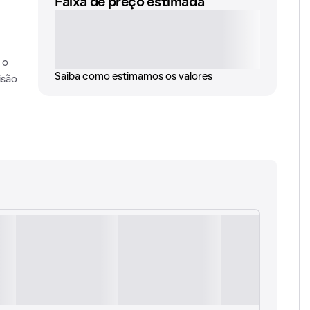
Faixa de preço estimada
 o
Saiba como estimamos os valores
isão