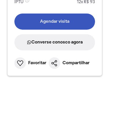
IPTU
12x R$ 93
Agendar visita
Converse conosco agora
Favoritar
Compartilhar