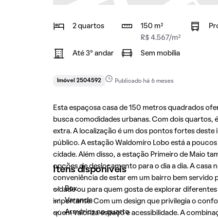
2 quartos
150 m²
Pr
R$ 4.567/m²
Até 3° andar
Sem mobília
Imóvel 2504592
Publicado há 6 meses
Esta espaçosa casa de 150 metros quadrados ofe
busca comodidades urbanas. Com dois quartos, é 
extra. A localização é um dos pontos fortes dest
público. A estação Waldomiro Lobo está a poucos m
cidade. Além disso, a estação Primeiro de Maio t
opções de deslocamento para o dia a dia. A casa
Itens disponíveis
conveniência de estar em um bairro bem servido p
Box
cidade ou para quem gosta de explorar diferentes
Varanda
importante. Com um design que privilegia o confor
Armários no quarto
quem valoriza espaço e acessibilidade. A combi