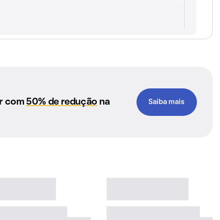
ar com
50% de redução
na
Saiba mais