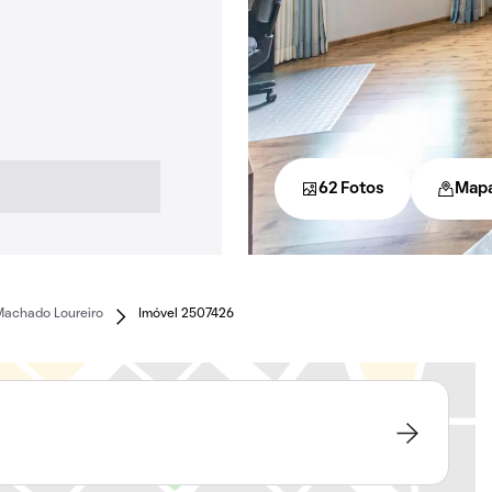
62 Fotos
Map
Machado Loureiro
Imóvel 2507426