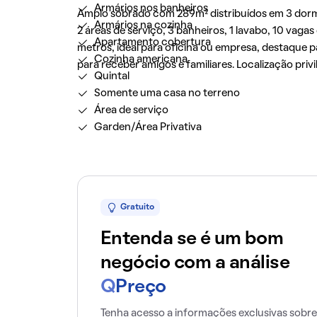
Armários nos banheiros
Amplo sobrado com 289m² distribuídos em 3 dormitó
Armários na cozinha
2 áreas de serviço, 3 banheiros, 1 lavabo, 10 vag
Apartamento cobertura
metros, ideal para oficina ou empresa, destaque 
Cozinha americana
para receber amigos e familiares. Localização priv
Quintal
Somente uma casa no terreno
Área de serviço
Garden/Área Privativa
Gratuito
Entenda se é um bom
negócio com a análise
Q
Preço
Tenha acesso a informações exclusivas sobre