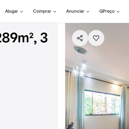
Alugar
Comprar
Anunciar
QPreço
289m², 3