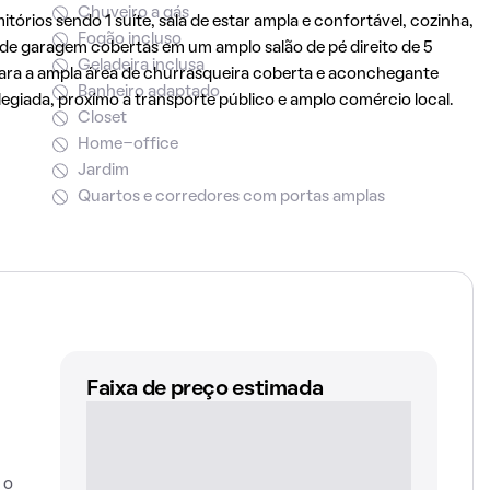
Chuveiro a gás
rios sendo 1 suíte, sala de estar ampla e confortável, cozinha,
Fogão incluso
as de garagem cobertas em um amplo salão de pé direito de 5
Geladeira inclusa
para a ampla área de churrasqueira coberta e aconchegante
Banheiro adaptado
ilegiada, proxímo a transporte público e amplo comércio local.
Closet
Home-office
Jardim
Quartos e corredores com portas amplas
Faixa de preço estimada
 o