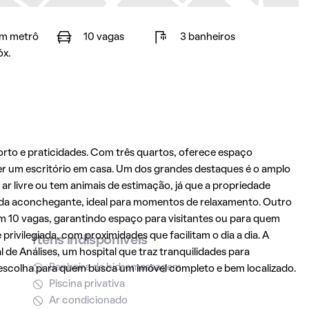
m metrô
10 vagas
3 banheiros
óx.
rto e praticidades. Com três quartos, oferece espaço
ter um escritório em casa. Um dos grandes destaques é o amplo
 ar livre ou tem animais de estimação, já que a propriedade
anda aconchegante, ideal para momentos de relaxamento. Outro
m 10 vagas, garantindo espaço para visitantes ou para quem
privilegiada, com proximidades que facilitam o dia a dia. A
Itens indisponíveis
de Análises, um hospital que traz tranquilidades para
Banheira de hidromassagem
escolha para quem busca um imóvel completo e bem localizado.
Piscina privativa
Ar condicionado