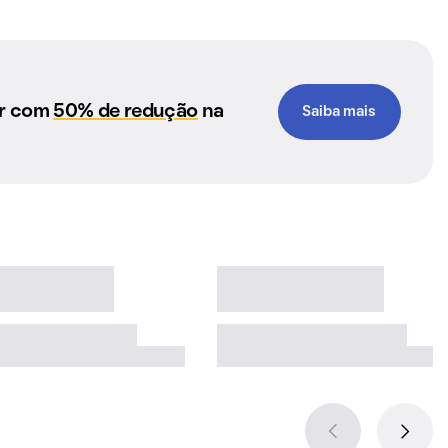
ar com
50% de redução
na
Saiba mais