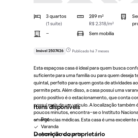
3 quartos
289 m²
Se
(1 suíte)
R$ 2.318/m²
pr
-
Sem mobília
Imóvel 2507426
Publicado há 7 meses
Esta espaçosa casa é ideal para quem busca confo
suficiente para uma família ou para quem deseja 
quintal, perfeito para quem gosta de atividades ao
permite pets. Além disso, a casa possui uma var
ponto positivo é o estacionamento, que conta co
possui mais de um veículo. A localização também é 
Itens disponíveis
poucos minutos, encontra-se o Instituto Nacional 
Box
emergências médicas. Esta casa é uma excelente 
Varanda
Descrição do proprietário
Armários no quarto