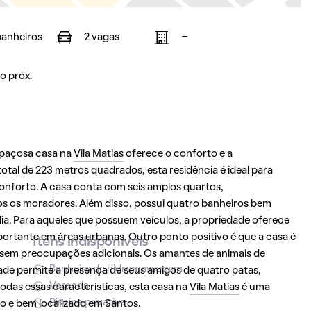
banheiros
2 vagas
-
o próx.
espaçosa casa na
Vila Matias
oferece o conforto e a
tal de 223 metros quadrados, esta residência é ideal para
onforto. A casa conta com seis amplos quartos,
s os moradores. Além disso, possui quatro banheiros bem
dia. Para aqueles que possuem veículos, a propriedade oferece
ortante em áreas urbanas. Outro ponto positivo é que a casa é
Itens indisponíveis
 sem preocupações adicionais. Os amantes de animais de
Banheira de hidromassagem
dade permite a presença de seus amigos de quatro patas,
Varanda
das essas características, esta casa na
Vila Matias
é uma
Piscina privativa
o e bem localizado em
Santos
.