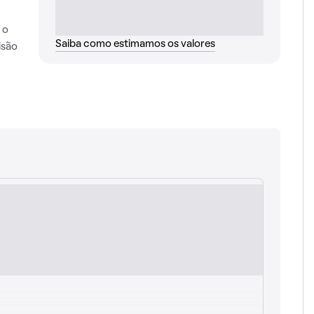
 o
Saiba como estimamos os valores
isão