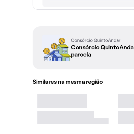
Consórcio QuintoAndar
Consórcio QuintoAnd
parcela
Similares na mesma região