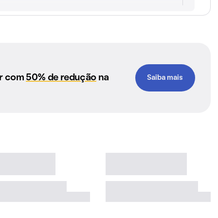
ar com
50% de redução
na
Saiba mais