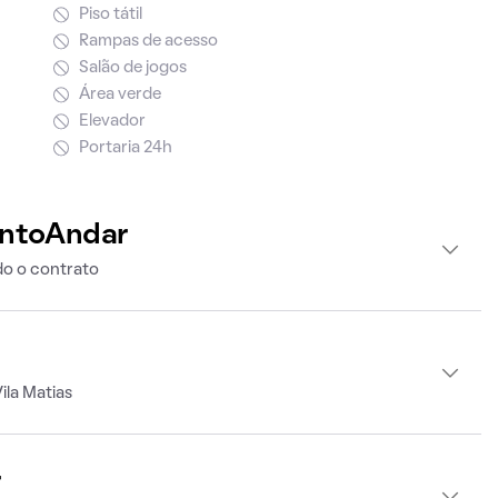
Piso tátil
Rampas de acesso
Salão de jogos
Área verde
Elevador
Portaria 24h
intoAndar
o o contrato
ila Matias
r