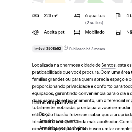
223 m²
6 quartos
4 
(2 suítes)
Aceita pet
Mobiliado
Nã
Imóvel 2508652
Publicado há 8 meses
Localizada na charmosa cidade de
Santos
, esta 
praticabilidade que você procura. Com uma área to
famílias grandes ou para quem aprecia espaço e c
proporcionando privacidade e conforto para todo
equipados, garantindo conveniência para o dia a 
duas vagas de estacionamento, um diferencial imp
Itens disponíveis
totalmente mobiliada, pronta para você se mudar
Box
estimação ficarão felizes em saber que a proprie
Armários no quarto
tornando o ambiente ainda mais acolhedor. Com to
Armários nos banheiros
excelente opção para quem busca um lar complet