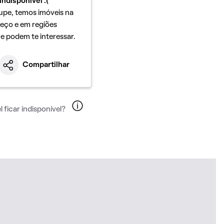
indisponível :(
upe, temos imóveis na
eço e em regiões
ue podem te interessar.
Compartilhar
 ficar indisponível?