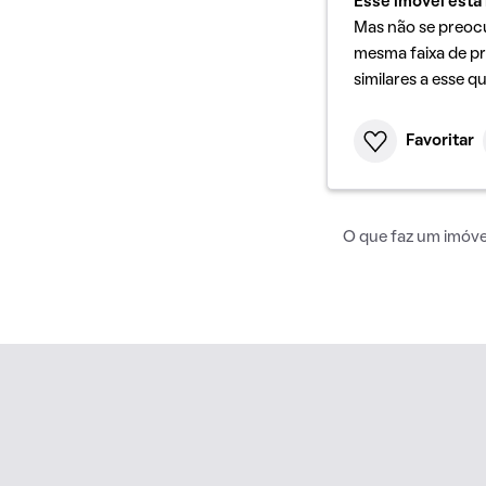
Esse imóvel está 
Mas não se preoc
mesma faixa de pr
similares a esse q
Favoritar
O que faz um imóvel