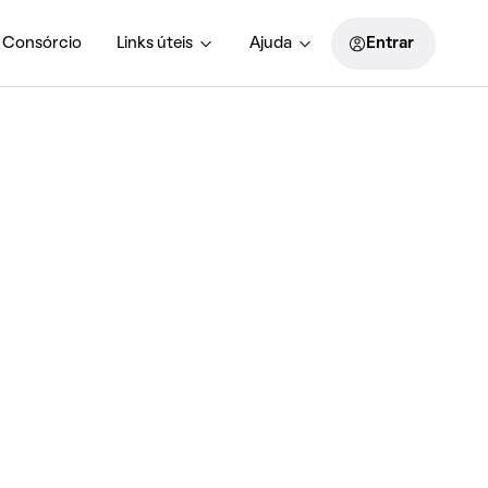
Consórcio
Links úteis
Ajuda
Entrar