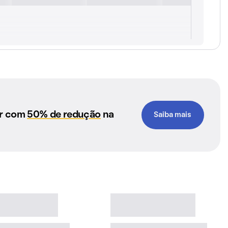
ar com
50% de redução
na
Saiba mais