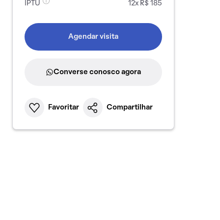
IPTU
12x R$ 185
Agendar visita
Converse conosco agora
Favoritar
Compartilhar