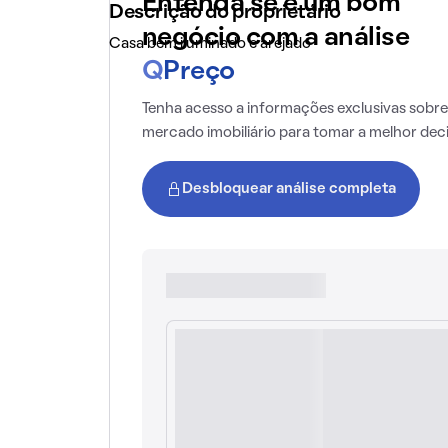
Entenda se é um bom
Descrição do proprietário
negócio com a análise
Casa bem iluminado e arejado
Q
Preço
Tenha acesso a informações exclusivas sobre
mercado imobiliário para tomar a melhor dec
Desbloquear análise completa