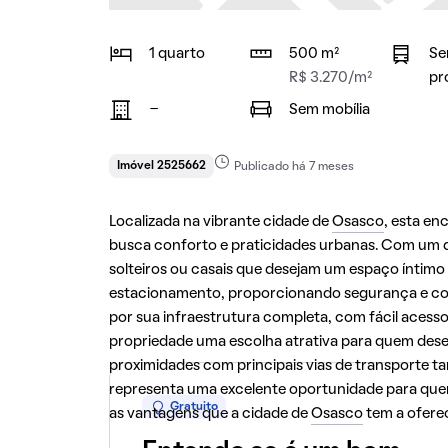
1 quarto
500 m²
Se
R$ 3.270/m²
pr
-
Sem mobília
Imóvel 2525662
Publicado há 7 meses
Localizada na vibrante cidade de
Osasco
, esta e
busca conforto e praticidades urbanas. Com um de
solteiros ou casais que desejam um espaço íntimo
estacionamento, proporcionando segurança e com
por sua infraestrutura completa, com fácil acesso
propriedade uma escolha atrativa para quem dese
proximidades com principais vias de transporte t
representa uma excelente oportunidade para que
Gratuito
as vantagens que a cidade de
Osasco
tem a oferec