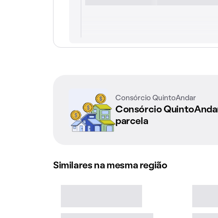
Consórcio QuintoAndar
Consórcio QuintoAnd
parcela
Similares na mesma região