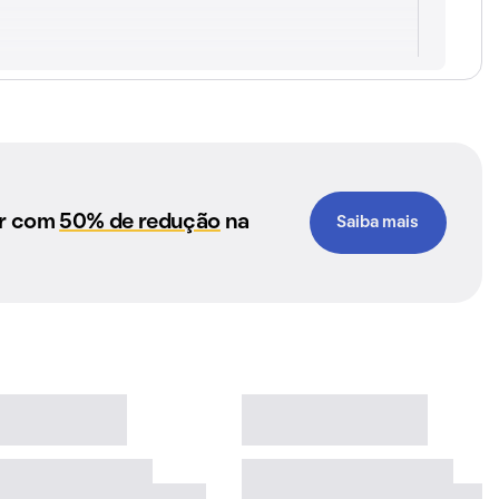
ar com
50% de redução
na
Saiba mais