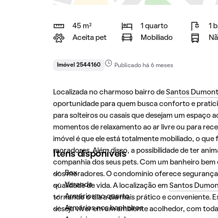
45 m²
1 quarto
1 
Aceita pet
Mobiliado
Nã
Imóvel 2544160
Publicado há 6 meses
Localizada no charmoso bairro de
Santos Dumon
oportunidade para quem busca conforto e pratici
para solteiros ou casais que desejam um espaço ac
momentos de relaxamento ao ar livre ou para receb
imóvel é que ele está totalmente mobiliado, o que
moradores. Além disso, a possibilidade de ter ani
Itens disponíveis
companhia dos seus pets. Com um banheiro bem eq
Box
dos moradores. O condomínio oferece segurança e
Varanda
qualidade de vida. A localização em
Santos Dumon
Armários no quarto
tornando o dia a dia mais prático e conveniente.
Armários nos banheiros
deseja viver em um ambiente acolhedor, com todas