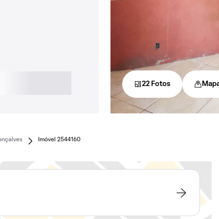
22 Fotos
Map
onçalves
Imóvel 2544160