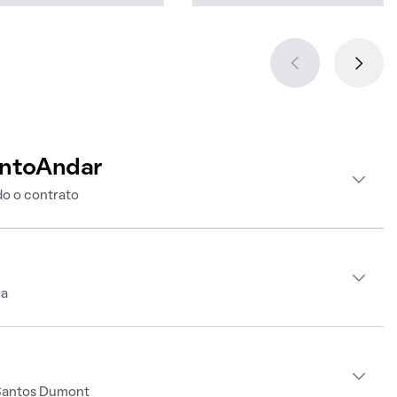
intoAndar
o o contrato
ca
 Santos Dumont