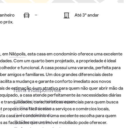
banheiro
-
Até 3° andar
o próx.
t
, em
Nilópolis
, esta casa em condomínio oferece uma excelente
dades. Com um quarto bem projetado, a propriedade é ideal
olhedor e funcional. A casa possui uma varanda, perfeita para
er amigos e familiares. Um dos grandes diferenciais deste
 facilita a mudança e garante conforto imediato aos novos
mais de estimação é um atrativo para quem não quer abrir mão da
Itens indisponíveis
uipado, a casa atende perfeitamente às necessidades diárias
Banheira de hidromassagem
 tranquilidades, características essenciais para quem busca
Piscina privativa
t
proporciona fácil acesso a serviços e comércios locais,
Ar condicionado
 Esta casa em condomínio é uma excelente escolha para quem
Chuveiro a gás
 as facilidades que um imóvel mobiliado pode oferecer.