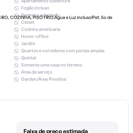
Apartamento cobertura
Fogão incluso
Banheiro adaptado
O, COZINHA, PISO FRIO.Água e Luz incluso!Pet. So de
Closet
Cozinha americana
Home-office
Jardim
Quartos e corredores com portas amplas
Quintal
Somente uma casa no terreno
Área de serviço
Garden/Área Privativa
Faixa de preço estimada