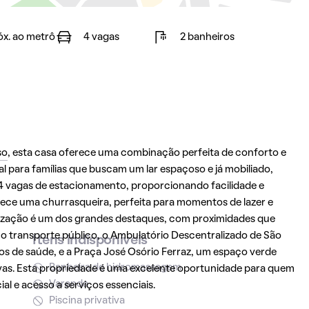
óx. ao metrô
4 vagas
2 banheiros
so
, esta casa oferece uma combinação perfeita de conforto e
l para famílias que buscam um lar espaçoso e já mobiliado,
 4 vagas de estacionamento, proporcionando facilidade e
ce uma churrasqueira, perfeita para momentos de lazer e
alização é um dos grandes destaques, com proximidades que
o o transporte público, o Ambulatório Descentralizado de São
Itens indisponíveis
ços de saúde, e a Praça José Osório Ferraz, um espaço verde
Banheira de hidromassagem
ativas. Esta propriedade é uma excelente oportunidade para quem
Varanda
al e acesso a serviços essenciais.
Piscina privativa