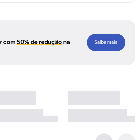
ar com
50% de redução
na
Saiba mais