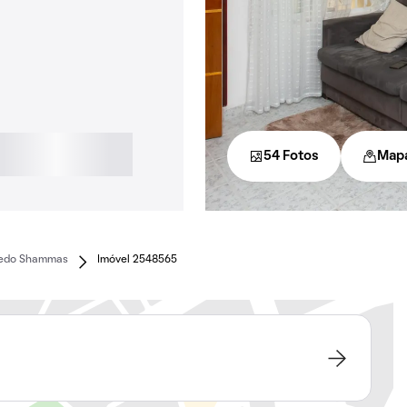
54 Fotos
Map
redo Shammas
Imóvel 2548565