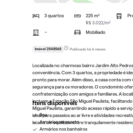
3 quartos
225 m²
Pr
R$ 3.022/m²
-
Mobiliado
Imóvel 2548565
Publicado há 6 meses
Localizada no charmoso bairro
Jardim Alto Pedro
conveniência. Com 3 quartos, a propriedade é idea
pronto para morar. Além disso, a casa conta com
segurança para os moradores. O condomínio ofere
confraternização com amigos e familiares. A loc
incluem a Estação São Miguel Paulista, facilitand
Itens disponíveis
Miguel Paulista, garantindo acesso rápido a servi
Box
ideal para passeios ao ar livre e atividades recre
Armários no quarto
busca um equilíbrio entre tranquilamente residenci
Armários nos banheiros