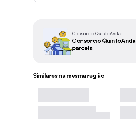
Consórcio QuintoAndar
Consórcio QuintoAnd
parcela
Similares na mesma região