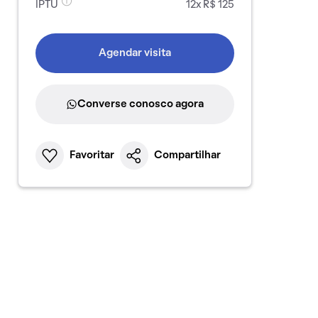
IPTU
12x R$ 125
Agendar visita
Converse conosco agora
Favoritar
Compartilhar