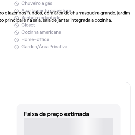
Chuveiro a gás
Apartamento cobertura
o e lazer nos fundos, com área de churrasqueira grande, jardim
Banheiro adaptado
principal e na sala, sala de jantar integrada a cozinha.
Closet
Cozinha americana
Home-office
Garden/Área Privativa
Faixa de preço estimada