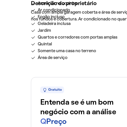
Descrição do proprietário
Armários na cozinha
Ar condicionado
Casa com ampla garagem coberta e área de serviç
Fogão incluso
nos fundos e cobertura. Ar condicionado no quarto 
Geladeira inclusa
Jardim
Quartos e corredores com portas amplas
Quintal
Somente uma casa no terreno
Área de serviço
Gratuito
Entenda se é um bom
negócio com a análise
Q
Preço