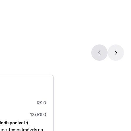
R$ 0
12x R$ 0
indisponível :(
upe, temos imóveis na