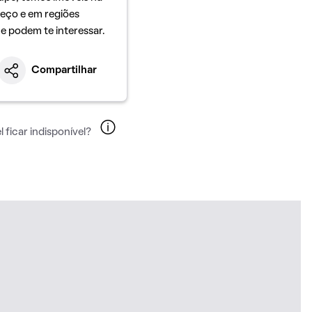
eço e em regiões
ue podem te interessar.
Compartilhar
 ficar indisponível?