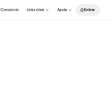
Consórcio
Links úteis
Ajuda
Entrar