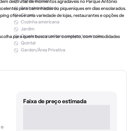
Fogão incluso
 podem desfrutar de momentos agradáveis no Parque Antônio
Banheiro adaptado
excelentes para caminhadas ou piqueniques em dias ensolarados.
Closet
ping oferece uma variedade de lojas, restaurantes e opções de
Cozinha americana
Jardim
Quartos e corredores com portas amplas
escolha para quem busca um lar completo, com comodidades
Quintal
Garden/Área Privativa
Faixa de preço estimada
 o