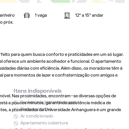
banheiro
1 vaga
12° a 15° andar
o próx.
feito para quem busca conforto e praticidades em um só lugar.
el oferece um ambiente acolhedor e funcional. O apartamento
idades diárias com eficiência. Além disso, os moradores têm à
al para momentos de lazer e confraternização com amigos e
Itens indisponíveis
imóvel. Nas proximidades, encontram-se diversas opções de
Banheira de hidromassagem
 está a poucos minutos, garantindo assistência médica de
Piscina privativa
ntes, a proximidades da Universidade Anhanguera é um grande
Ar condicionado
Apartamento cobertura