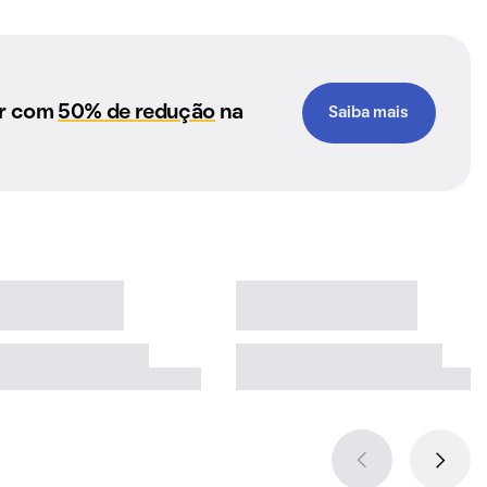
ar com
50% de redução
na
Saiba mais