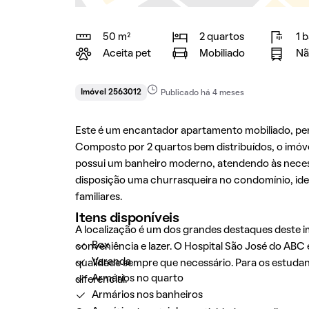
50 m²
2 quartos
1 
Aceita pet
Mobiliado
Nã
Imóvel 2563012
Publicado há 4 meses
Este é um encantador apartamento mobiliado, per
Composto por 2 quartos bem distribuídos, o imóv
possui um banheiro moderno, atendendo às necess
disposição uma churrasqueira no condomínio, ide
familiares.
Itens disponíveis
A localização é um dos grandes destaques deste 
Box
conveniência e lazer. O Hospital São José do ABC
Varanda
qualidade sempre que necessário. Para os estuda
Armários no quarto
diferencial.
Armários nos banheiros