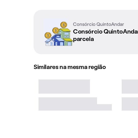
Consórcio QuintoAndar
Consórcio QuintoAnd
parcela
Similares na mesma região