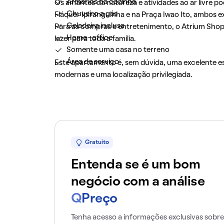
Armários na cozinha
Os amantes da natureza e atividades ao ar livre
Chuveiro a gás
Fláquer Ipiranguinha e na Praça Iwao Ito, ambos 
Geladeira inclusa
Para as compras e entretenimento, o Atrium Shop
Home-office
lazer para toda a família.
Somente uma casa no terreno
Área de serviço
Este apartamento é, sem dúvida, uma excelente 
modernas e uma localização privilegiada.
Gratuito
Entenda se é um bom
negócio com a análise
Q
Preço
Tenha acesso a informações exclusivas sobre