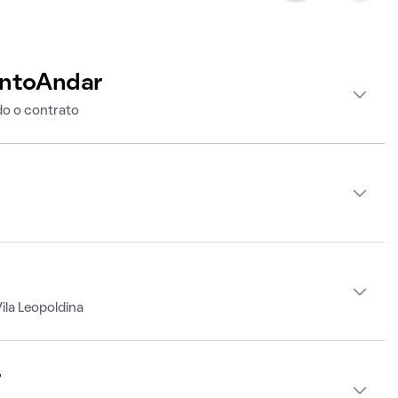
intoAndar
o o contrato
ila Leopoldina
r