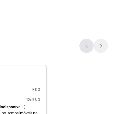
R$ 0
12x R$ 0
indisponível :(
upe, temos imóveis na