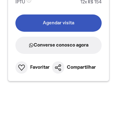
IPTU
12x R$ 154
Agendar visita
Converse conosco agora
Favoritar
Compartilhar