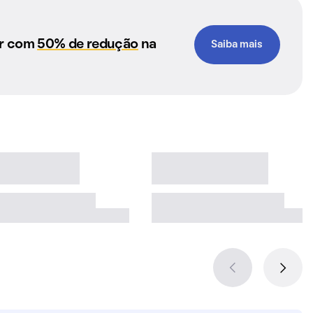
ar com
50% de redução
na
Saiba mais