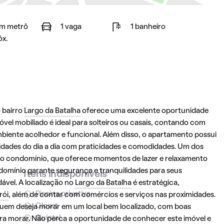
m metrô
1 vaga
1 banheiro
óx.
 bairro
Largo da Batalha
oferece uma excelente oportunidade
vel mobiliado é ideal para solteiros ou casais, contando com
ente acolhedor e funcional. Além disso, o apartamento possui
dades do dia a dia com praticidades e comodidades. Um dos
 no condomínio, que oferece momentos de lazer e relaxamento
ndomínio garante segurança e tranquilidades para seus
Itens indisponíveis
ável. A localização no
Largo da Batalha
é estratégica,
Piscina privativa
rói
, além de contar com comércios e serviços nas proximidades.
Closet
uem deseja morar em um local bem localizado, com boas
Quintal
ara morar. Não perca a oportunidade de conhecer este imóvel e