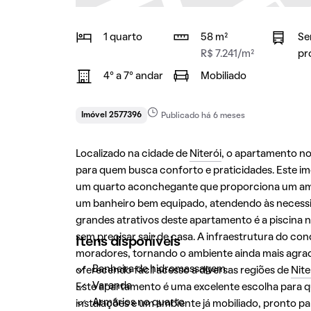
1 quarto
58 m²
Se
R$ 7.241/m²
pr
4° a 7° andar
Mobiliado
Imóvel 2577396
Publicado há 6 meses
Localizado na cidade de
Niterói
, o apartamento no
para quem busca conforto e praticidades. Este imó
um quarto aconchegante que proporciona um ambi
um banheiro bem equipado, atendendo às necessi
grandes atrativos deste apartamento é a piscina
sem precisar sair de casa. A infraestrutura do co
Itens disponíveis
moradores, tornando o ambiente ainda mais agrad
Banheira de hidromassagem
oferecendo fácil acesso a diversas regiões de
Nite
Varanda
Este apartamento é uma excelente escolha para q
Armários no quarto
instalações e um ambiente já mobiliado, pronto p