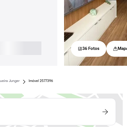
36 Fotos
Map
ueira Junger
Imóvel 2577396