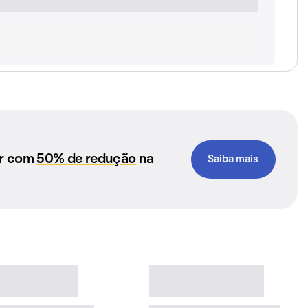
ar com
50% de redução
na
Saiba mais