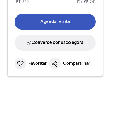
IPTU
12x R$ 241
Agendar visita
Converse conosco agora
Favoritar
Compartilhar