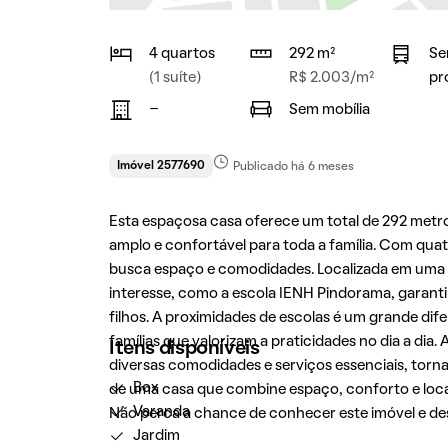
4 quartos
292 m²
Se
(1 suíte)
R$ 2.003/m²
pr
-
Sem mobília
Imóvel 2577690
Publicado há 6 meses
Esta espaçosa casa oferece um total de 292 met
amplo e confortável para toda a família. Com quat
busca espaço e comodidades. Localizada em uma re
interesse, como a escola IENH Pindorama, garanti
filhos. A proximidades de escolas é um grande dif
famílias que valorizam a praticidades no dia a dia. 
Itens disponíveis
diversas comodidades e serviços essenciais, torn
Box
de uma casa que combine espaço, conforto e locali
Varanda
Não perca a chance de conhecer este imóvel e des
Jardim