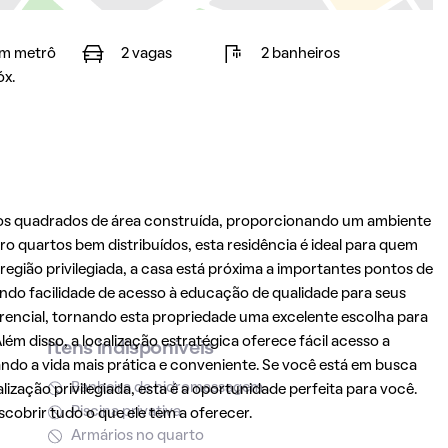
m metrô
2 vagas
2 banheiros
óx.
ros quadrados de área construída, proporcionando um ambiente
ro quartos bem distribuídos, esta residência é ideal para quem
gião privilegiada, a casa está próxima a importantes pontos de
ndo facilidade de acesso à educação de qualidade para seus
erencial, tornando esta propriedade uma excelente escolha para
Além disso, a localização estratégica oferece fácil acesso a
Itens indisponíveis
ando a vida mais prática e conveniente. Se você está em busca
Banheira de hidromassagem
zação privilegiada, esta é a oportunidade perfeita para você.
Piscina privativa
cobrir tudo o que ele tem a oferecer.
Armários no quarto