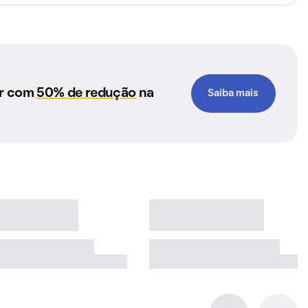
ar com
50% de redução
na
Saiba mais