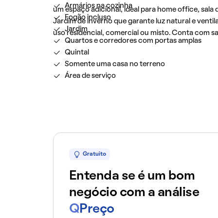
Armários na cozinha
um espaço adicional, ideal para home office, sala
Fogão incluso
Jardim de inverno que garante luz natural e venti
Jardim
uso residencial, comercial ou misto. Conta com s
Quartos e corredores com portas amplas
Quintal
Somente uma casa no terreno
Área de serviço
Gratuito
Entenda se é um bom
negócio com a análise
Q
Preço