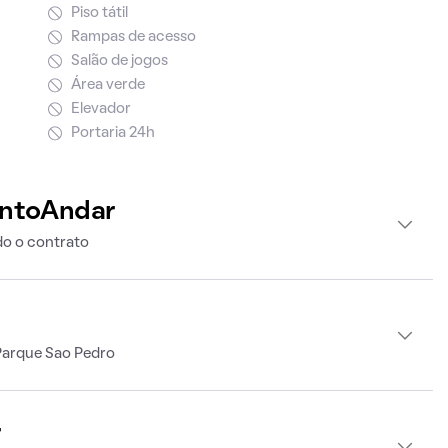
Piso tátil
Rampas de acesso
Salão de jogos
Área verde
Elevador
Portaria 24h
intoAndar
o o contrato
Parque Sao Pedro
r