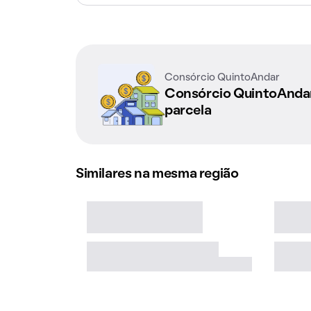
Consórcio QuintoAndar
Consórcio QuintoAnd
parcela
Similares na mesma região