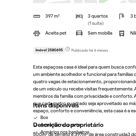
397 m²
3 quartos
3 
(1 suíte)
Aceita pet
Sem mobília
Nã
Imóvel 2580695
Publicado há 6 meses
Esta espaçosa casa é ideal para quem busca confor
um ambiente acolhedor e funcional para famílias 
quatro vagas de estacionamento, proporcionando
de um veículo ou recebe visitas frequentemente. 
membros da família com privacidade e conforto. A
que cada metro quadrado seja aproveitado ao má
Itens disponíveis
espaço, conforto e conveniência, esta casa é a es
Box
Descrição do proprietário
Armários no quarto
Armários nos banheiros
500m² de terreno e 397m² de área construída3 dorm