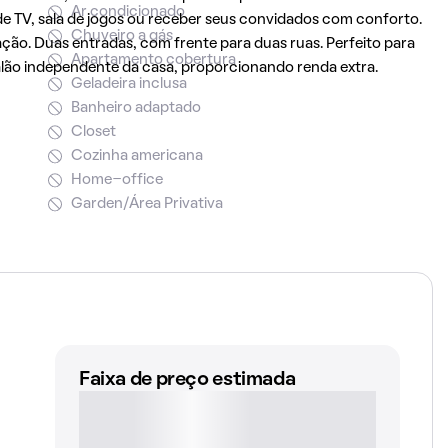
Ar condicionado
 de TV, sala de jogos ou receber seus convidados com conforto.
Chuveiro a gás
lação. Duas entradas, com frente para duas ruas. Perfeito para
Apartamento cobertura
alão independente da casa, proporcionando renda extra.
Geladeira inclusa
Banheiro adaptado
Closet
Cozinha americana
Home-office
Garden/Área Privativa
Faixa de preço estimada