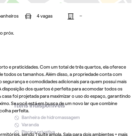
banheiros
4 vagas
-
o próx.
to e praticidades. Com um total de três quartos, ela oferece
de todos os tamanhos. Além disso, a propriedade conta com
 segurança e comodidades adicionais para quem possui mais
A disposição dos quartos é perfeita para acomodar todos os
 casa foi projetada para maximizar o uso do espaço, garantindo
ximo. Se você está em busca de um novo lar que combine
Itens indisponíveis
colha perfeita.
Banheira de hidromassagem
Varanda
Piscina privativa
itórios, sendo 1 suíte ampla. Sala para dois ambientes + mais