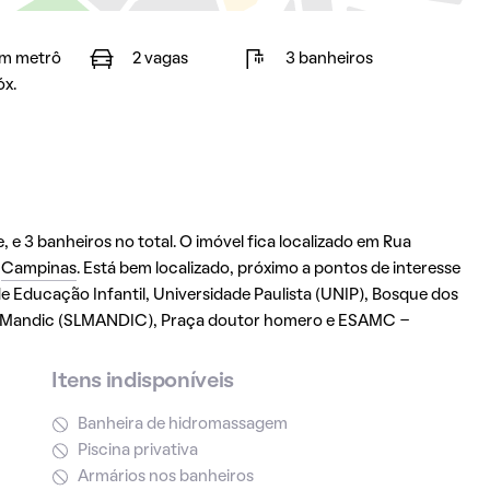
m metrô
2 vagas
3 banheiros
óx.
 e 3 banheiros no total. O imóvel fica localizado em Rua
m
Campinas
. Está bem localizado, próximo a pontos de interesse
de Educação Infantil, Universidade Paulista (UNIP), Bosque dos
do Mandic (SLMANDIC), Praça doutor homero e ESAMC -
Itens indisponíveis
Banheira de hidromassagem
Piscina privativa
Armários nos banheiros