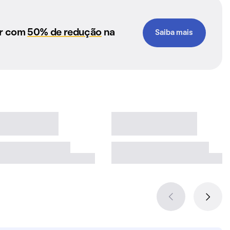
ar com
50% de redução
na
Saiba mais