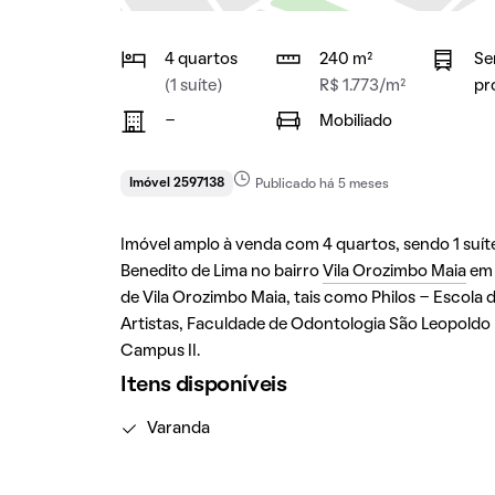
4 quartos
240 m²
Se
(1 suíte)
R$ 1.773/m²
pr
-
Mobiliado
Imóvel 2597138
Publicado há 5 meses
Imóvel amplo à venda com 4 quartos, sendo 1 suíte,
Benedito de Lima no bairro
Vila Orozimbo Maia
e
de Vila Orozimbo Maia, tais como Philos - Escola 
Artistas, Faculdade de Odontologia São Leopol
Campus II.
Itens disponíveis
Varanda