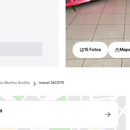
15 Fotos
Map
io Munhoz Bonilha
Imóvel 2603175
a