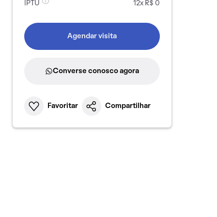
IPTU
12x R$ 0
Agendar visita
Converse conosco agora
Favoritar
Compartilhar