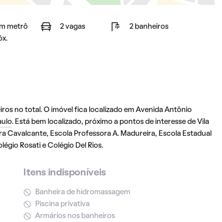
m metrô
2 vagas
2 banheiros
óx.
os no total. O imóvel fica localizado em Avenida Antônio
aulo
. Está bem localizado, próximo a pontos de interesse de Vila
ira Cavalcante, Escola Professora A. Madureira, Escola Estadual
légio Rosati e Colégio Del Rios.
Itens indisponíveis
Banheira de hidromassagem
Piscina privativa
Armários nos banheiros