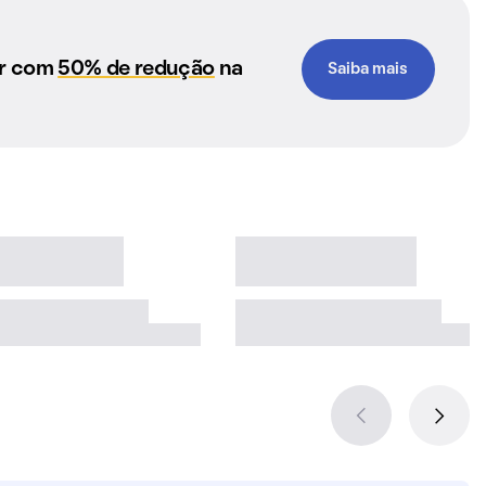
ar com
50% de redução
na
Saiba mais