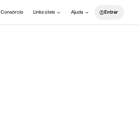
Consórcio
Links úteis
Ajuda
Entrar