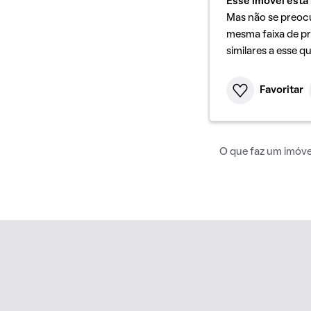
Esse imóvel está 
Mas não se preoc
mesma faixa de pr
similares a esse q
Favoritar
O que faz um imóvel