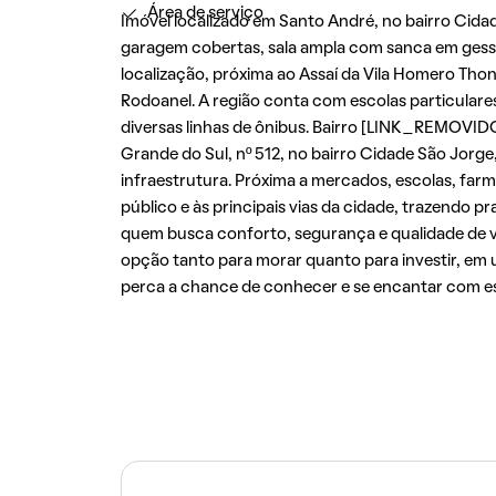
Área de serviço
Imóvel localizado em Santo André, no bairro Cidad
garagem cobertas, sala ampla com sanca em gesso
localização, próxima ao Assaí da Vila Homero Tho
Rodoanel. A região conta com escolas particulare
diversas linhas de ônibus. Bairro [LINK_REMOVID
Grande do Sul, nº 512, no bairro Cidade São Jorge
infraestrutura. Próxima a mercados, escolas, farm
público e às principais vias da cidade, trazendo p
quem busca conforto, segurança e qualidade de v
opção tanto para morar quanto para investir, e
perca a chance de conhecer e se encantar com es