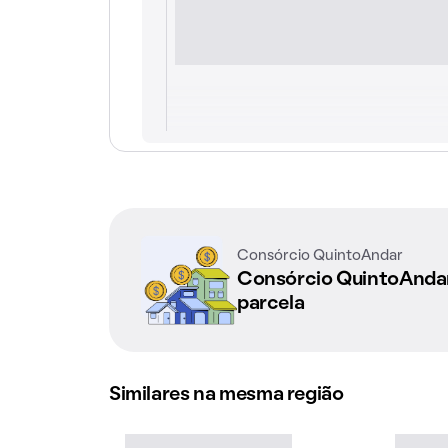
Consórcio QuintoAndar
Consórcio QuintoAnd
parcela
Similares na mesma região