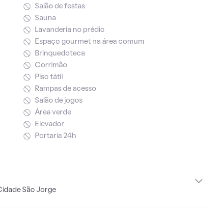
Salão de festas
Sauna
Lavanderia no prédio
Espaço gourmet na área comum
Brinquedoteca
Corrimão
Piso tátil
Rampas de acesso
Salão de jogos
Área verde
Elevador
Portaria 24h
Cidade São Jorge