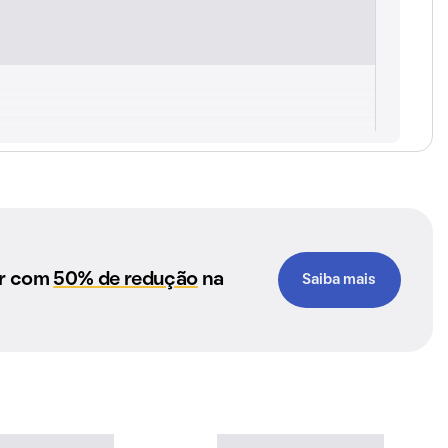
ar com
50% de redução
na
Saiba mais