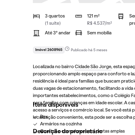
3 quartos
121 m²
Se
(1 suíte)
R$ 4.537/m²
pr
Até 3° andar
Sem mobília
Imóvel 2608965
Publicado há 5 meses
Localizada no bairro
Cidade São Jorge
, esta espa
proporcionando amplo espaço para conforto e laze
residência é ideal para famílias que buscam prat
duas vagas de estacionamento, facilitando a vida
importantes estabelecimentos, como o Colégio Fam
para famílias com crianças em idade escolar. A cas
Itens disponíveis
acesso a serviços e comércio local. Se você est
Box
localização conveniente, esta pode ser a escolha p
Armários na cozinha
Descrição do proprietário
Quartos e corredores com portas amplas