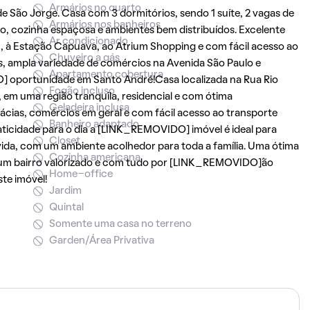
Armários no quarto
e São Jorge. Casa com 3 dormitórios, sendo 1 suíte, 2 vagas de
Armários nos banheiros
, cozinha espaçosa e ambientes bem distribuídos. Excelente
Ar condicionado
n, à Estação Capuava, ao Atrium Shopping e com fácil acesso ao
Chuveiro a gás
s, ampla variedade de comércios na Avenida São Paulo e
Apartamento cobertura
O] oportunidade em Santo André!Casa localizada na Rua Rio
Fogão incluso
, em uma região tranquila, residencial e com ótima
Geladeira inclusa
ácias, comércios em geral e com fácil acesso ao transporte
Banheiro adaptado
raticidade para o dia a [LINK_REMOVIDO] imóvel é ideal para
Closet
ida, com um ambiente acolhedor para toda a família. Uma ótima
Cozinha americana
m um bairro valorizado e com tudo por [LINK_REMOVIDO]ão
Home-office
te imóvel!
Jardim
Quintal
Somente uma casa no terreno
Garden/Área Privativa