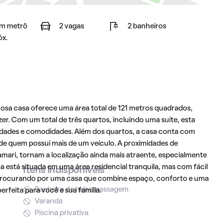
m metrô
2 vagas
2 banheiros
óx.
çosa casa oferece uma área total de 121 metros quadrados,
r. Com um total de três quartos, incluindo uma suíte, esta
icidades e comodidades. Além dos quartos, a casa conta com
 de quem possui mais de um veículo. A proximidades de
ari, tornam a localização ainda mais atraente, especialmente
a está situada em uma área residencial tranquila, mas com fácil
Itens indisponíveis
á procurando por uma casa que combine espaço, conforto e uma
Banheira de hidromassagem
erfeita para você e sua família.
Varanda
Piscina privativa