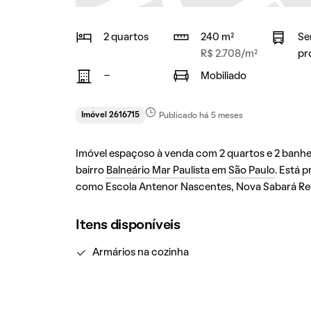
2 quartos
240 m²
Se
R$ 2.708/m²
pr
-
Mobiliado
Imóvel 2616715
Publicado há 5 meses
Imóvel espaçoso à venda com 2 quartos e 2 banhei
bairro
Balneário Mar Paulista
em
São Paulo
. Está 
como Escola Antenor Nascentes, Nova Sabará Rec
Itens disponíveis
Armários na cozinha