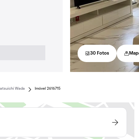
30 Fotos
Map
atsuichi Wada
Imóvel 2616715