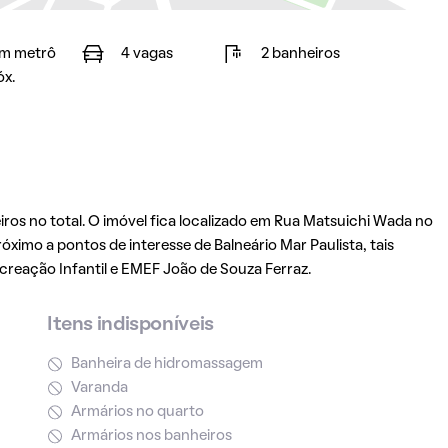
m metrô
4 vagas
2 banheiros
óx.
ros no total. O imóvel fica localizado em Rua Matsuichi Wada no
próximo a pontos de interesse de Balneário Mar Paulista, tais
reação Infantil e EMEF João de Souza Ferraz.
Itens indisponíveis
Banheira de hidromassagem
Varanda
Armários no quarto
Armários nos banheiros