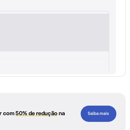
ar com
50% de redução
na
Saiba mais