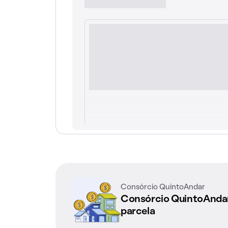
Consórcio QuintoAndar
Consórcio QuintoAnd
parcela