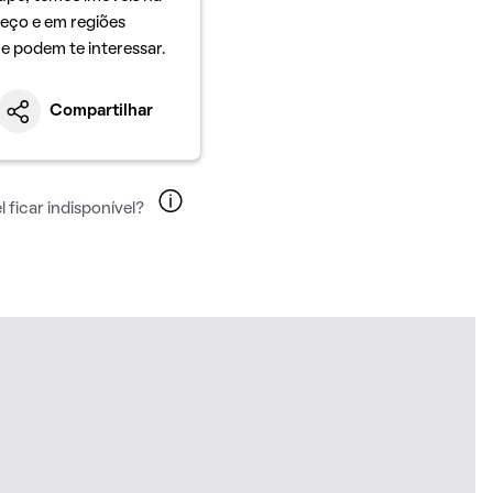
eço e em regiões
ue podem te interessar.
Compartilhar
 ficar indisponível?