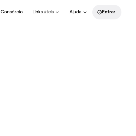
Consórcio
Links úteis
Ajuda
Entrar