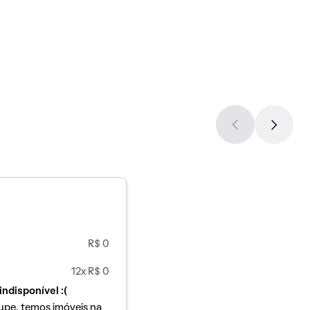
R$ 0
12x R$ 0
indisponível :(
upe, temos imóveis na