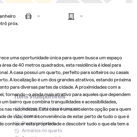
banheiro
-
-
trô próx.
rece uma oportunidade única para quem busca um espaço
área de 40 metros quadrados, esta residência é ideal para
l. A casa possui um quarto, perfeito para solteiros ou casais
to. A localização é um dos grandes atrativos, estando próxima
nto para diversas partes da cidade. A proximidades com a
vel, tornando-o ainda mais atrativo para aqueles que dependem
Itens indisponíveis
 um bairro que combina tranquilidades e acessibilidades,
Banheira de hidromassagem
os nas redondezas. Esta casa é uma excelente opção para quem
Varanda
de de vida, com a conveniência de estar perto de tudo o que é
Piscina privativa
de conhecer esta propriedade e descobrir tudo o que ela tem a
Armários no quarto