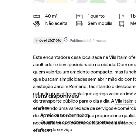
40 m²
1 quarto
1 
Não aceita
Sem mobília
Me
Imóvel 2621616
Publicado há 4 meses
Esta encantadora casa localizada na
Vila Itaim
ofe
acolhedor e bem posicionado na cidade. Com uma 
quem valoriza um ambiente compacto, mas funciona
que buscam simplicidades sem abrir mão do confor
à estação Jardim Romano, facilitando o deslocame
estação é um diferencial que agrega valor ao imó
Itens disponíveis
de transporte público para o dia a dia. A
Vila Itaim
é
Box
oferecendo uma variedade de serviços e comérci
Armários nos banheiros
deseja morar em um local que proporciona qualida
Quartos e corredores com portas amplas
necessário para o cotidiano. Não perca a chance 
Área de serviço
oferecer.