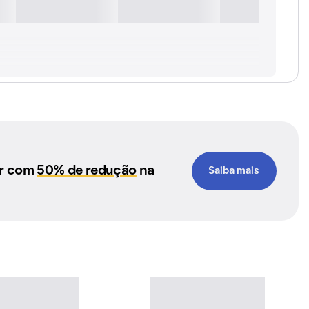
ar com
50% de redução
na
Saiba mais