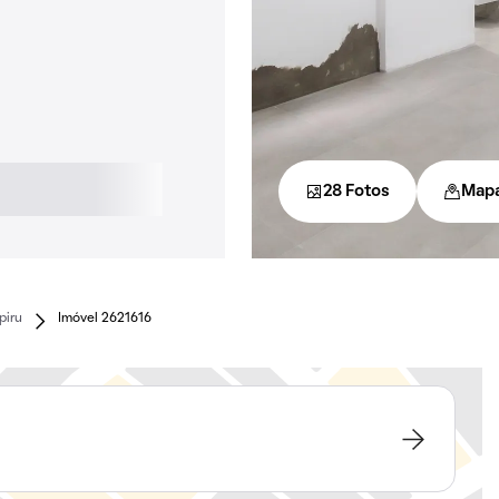
28 Fotos
Map
piru
Imóvel 2621616