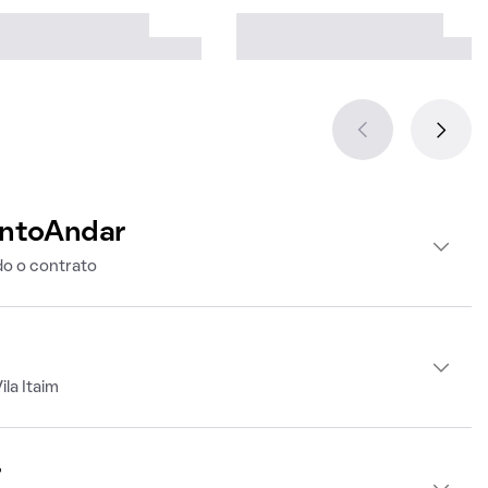
intoAndar
o o contrato
la Itaim
r