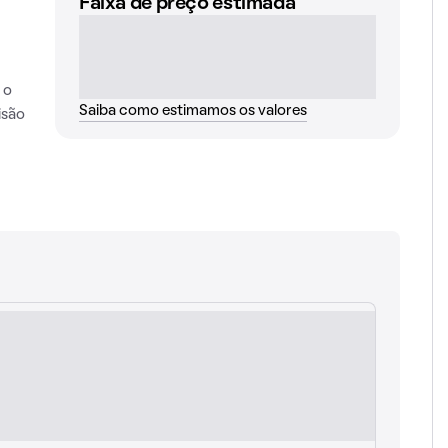
Faixa de preço estimada
 o
Saiba como estimamos os valores
isão