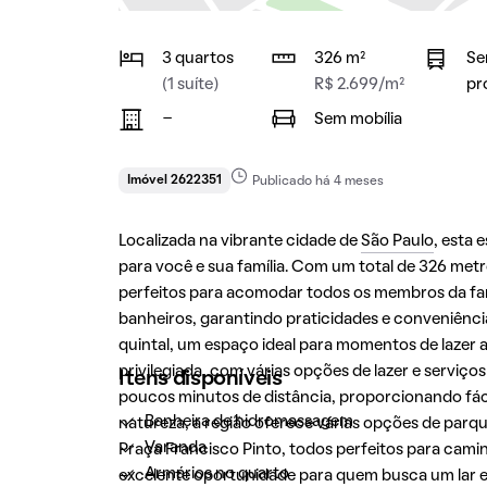
3 quartos
326 m²
Se
(1 suíte)
R$ 2.699/m²
pr
-
Sem mobília
Imóvel 2622351
Publicado há 4 meses
Localizada na vibrante cidade de
São Paulo
, esta
para você e sua família. Com um total de 326 metr
perfeitos para acomodar todos os membros da fam
banheiros, garantindo praticidades e conveniência
quintal, um espaço ideal para momentos de lazer ao 
privilegiada, com várias opções de lazer e serviç
Itens disponíveis
poucos minutos de distância, proporcionando fác
Banheira de hidromassagem
natureza, a região oferece várias opções de par
Varanda
Praça Francisco Pinto, todos perfeitos para cami
Armários no quarto
excelente oportunidade para quem busca um lar 