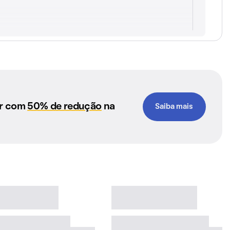
ar com
50% de redução
na
Saiba mais