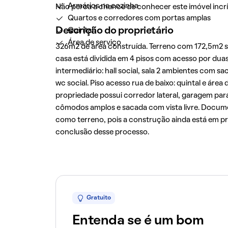
Armários na cozinha
Não perca a chance de conhecer este imóvel incrív
Quartos e corredores com portas amplas
Descrição do proprietário
Quintal
Área de serviço
326m2 de área construída. Terreno com 172,5m2 se
casa está dividida em 4 pisos com acesso por duas 
intermediário: hall social, sala 2 ambientes com sa
wc social. Piso acesso rua de baixo: quintal e á
propriedade possui corredor lateral, garagem para
cômodos amplos e sacada com vista livre. Docume
como terreno, pois a construção ainda está em pro
conclusão desse processo.
Gratuito
Entenda se é um bom