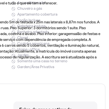
Ar condicionado
el e tudo o que ele tem a oferecer.
Chuveiro a gás
Apartamento cobertura
Fogão incluso
ndo 5m de testada x 25m nas laterais x 8,87m nos fundos. A
Geladeira inclusa
ruas. Piso Superior: 3 dormitórios sendo 1 suíte. Piso
Banheiro adaptado
cada, cozinha e lavabo. Piso inferior: garagemsalão de festas e
Closet
rea de serviço com dependência de empregada completa. A
Cozinha americana
 6 carros sendo 5 cobertos, ventilação e iluminação natural,
Home-office
ntação: Atualmente, a matrícula do imóvel consta apenas
Jardim
cesso de regularização. A escritura será atualizada após a
Somente uma casa no terreno
Garden/Área Privativa