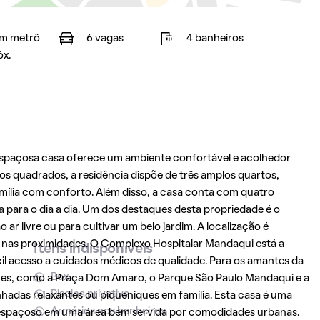
m metrô
6 vagas
4 banheiros
óx.
 espaçosa casa oferece um ambiente confortável e acolhedor
os quadrados, a residência dispõe de três amplos quartos,
ília com conforto. Além disso, a casa conta com quatro
 para o dia a dia. Um dos destaques desta propriedade é o
ar livre ou para cultivar um belo jardim. A localização é
os nas proximidades. O Complexo Hospitalar Mandaqui está a
Itens indisponíveis
il acesso a cuidados médicos de qualidade. Para os amantes da
Box
ques, como a Praça Dom Amaro, o Parque
São Paulo
Mandaqui e a
Piscina privativa
nhadas relaxantes ou piqueniques em família. Esta casa é uma
Armários nos banheiros
espaçoso em uma área bem servida por comodidades urbanas.