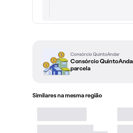
Consórcio QuintoAndar
Consórcio QuintoAnd
parcela
Similares na mesma região