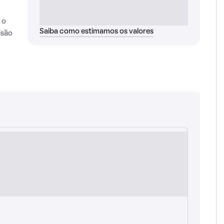
 o
Saiba como estimamos os valores
isão