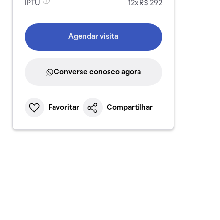
IPTU
12x R$ 292
Agendar visita
Converse conosco agora
Favoritar
Compartilhar