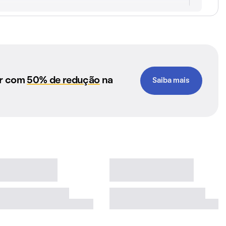
ar com
50% de redução
na
Saiba mais