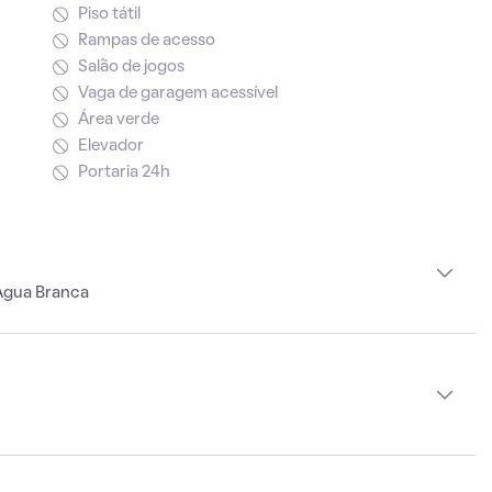
Piso tátil
Rampas de acesso
Salão de jogos
Vaga de garagem acessível
Área verde
Elevador
Portaria 24h
Água Branca