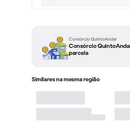
Consórcio QuintoAndar
Consórcio QuintoAnd
parcela
Similares na mesma região