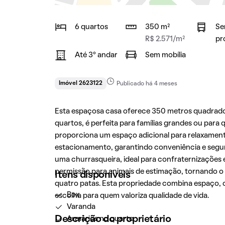
6 quartos
350 m²
Se
R$ 2.571/m²
pr
Até 3° andar
Sem mobília
Imóvel 2623122
Publicado há 4 meses
Esta espaçosa casa oferece 350 metros quadrado
quartos, é perfeita para famílias grandes ou para
proporciona um espaço adicional para relaxament
estacionamento, garantindo conveniência e segur
uma churrasqueira, ideal para confraternizações e
permissão para animais de estimação, tornando o 
Itens disponíveis
quatro patas. Esta propriedade combina espaço,
Box
escolha para quem valoriza qualidade de vida.
Varanda
Descrição do proprietário
Armários no quarto