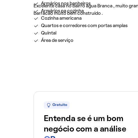
Armários nos banheiros
Excelente casa no bairro água Branca , muito gra
Armários na cozinha
barracão muito bem construído .
Cozinha americana
Quartos e corredores com portas amplas
Quintal
Área de serviço
Gratuito
Entenda se é um bom
negócio com a análise