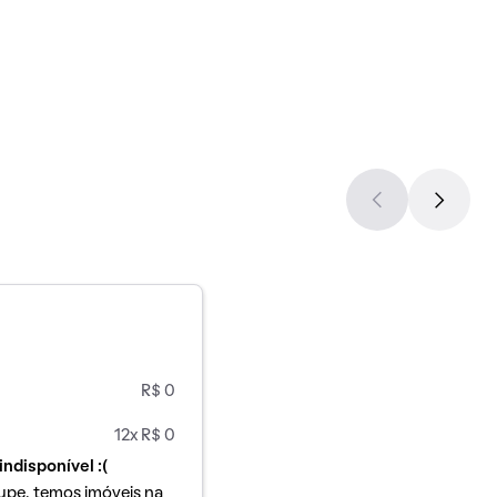
R$ 0
12x R$ 0
indisponível :(
upe, temos imóveis na