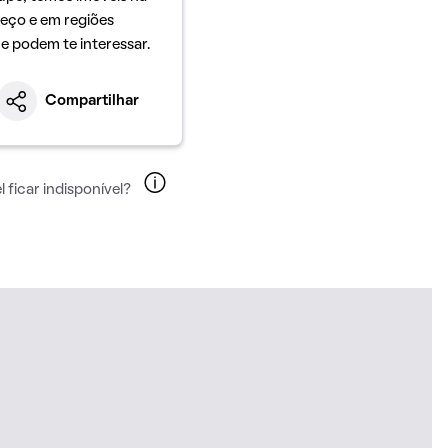
eço e em regiões
ue podem te interessar.
Compartilhar
 ficar indisponível?