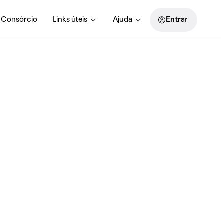
Consórcio
Links úteis
Ajuda
Entrar