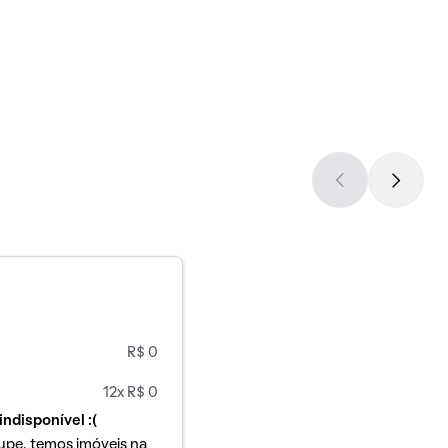
R$ 0
12x R$ 0
indisponível :(
upe, temos imóveis na