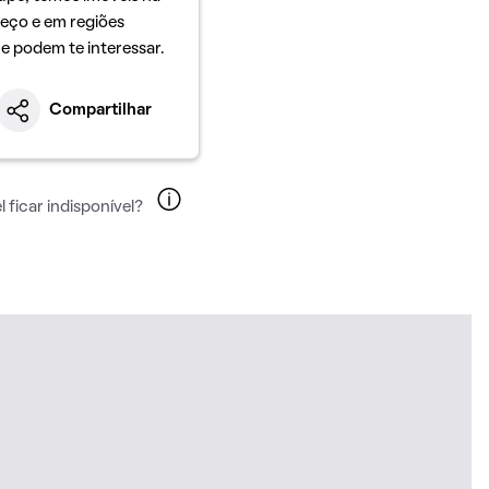
eço e em regiões
ue podem te interessar.
Compartilhar
 ficar indisponível?