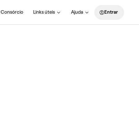
Consórcio
Links úteis
Ajuda
Entrar