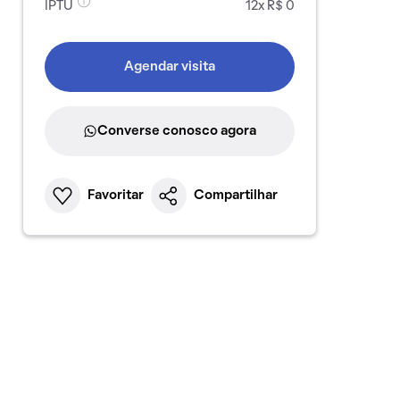
IPTU
12x R$ 0
Agendar visita
Converse conosco agora
Favoritar
Compartilhar