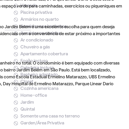
Varanda
 espaço verde para caminhadas, exercícios ou piqueniques em
Piscina privativa
Armários no quarto
Armários nos banheiros
 no
Jardim Belem
é uma excelente escolha para quem deseja
Armários na cozinha
sidenciais com a conveniência de estar próximo a importantes
Ar condicionado
Chuveiro a gás
Apartamento cobertura
Fogão incluso
anheiro no total. O condomínio é bem equipado com diversas
Geladeira inclusa
no bairro Jardim Belém em São Paulo. Está bem localizado,
Banheiro adaptado
ais como Escola Estadual Ermelino Matarazzo, UBS Ermelino
Closet
, Day Hospital de Ermelino Matarazzo, Parque Linear Dario
Cozinha americana
Home-office
Jardim
Quintal
Somente uma casa no terreno
Garden/Área Privativa