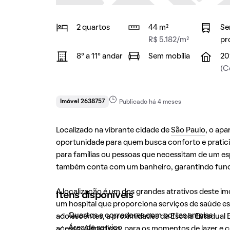
2 quartos
44 m²
Se
R$ 5.182/m²
pr
8° a 11° andar
Sem mobília
20
(C
Imóvel 2638757
Publicado há 4 meses
Localizado na vibrante cidade de
São Paulo
, o ap
oportunidade para quem busca conforto e praticid
para famílias ou pessoas que necessitam de um es
também conta com um banheiro, garantindo funcio
A localização é um dos grandes atrativos deste i
Itens disponíveis
um hospital que proporciona serviços de saúde es
Quartos e corredores com portas amplas
adolescentes, a proximidades da Escola Estadual
Área de serviço
acesso. Além disso, para os momentos de lazer e 