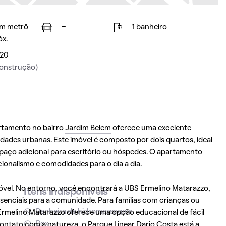
m metrô
-
1 banheiro
óx.
20
onstrução)
artamento no bairro
Jardim Belem
oferece uma excelente
ades urbanas. Este imóvel é composto por dois quartos, ideal
paço adicional para escritório ou hóspedes. O apartamento
nalismo e comodidades para o dia a dia.
móvel. No entorno, você encontrará a UBS Ermelino Matarazzo,
Itens indisponíveis
senciais para a comunidade. Para famílias com crianças ou
Banheira de hidromassagem
 Ermelino Matarazzo oferece uma opção educacional de fácil
Box
contato com a natureza, o Parque Linear Dario Costa está a