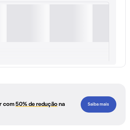
ar com
50% de redução
na
Saiba mais