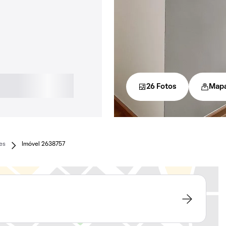
26 Fotos
Map
es
Imóvel 2638757