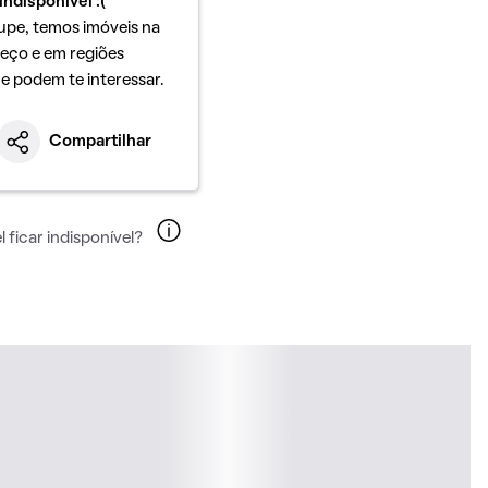
indisponível :(
upe, temos imóveis na
eço e em regiões
ue podem te interessar.
Compartilhar
 ficar indisponível?