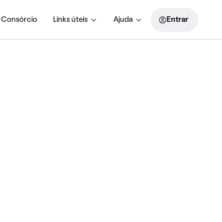
Consórcio
Links úteis
Ajuda
Entrar