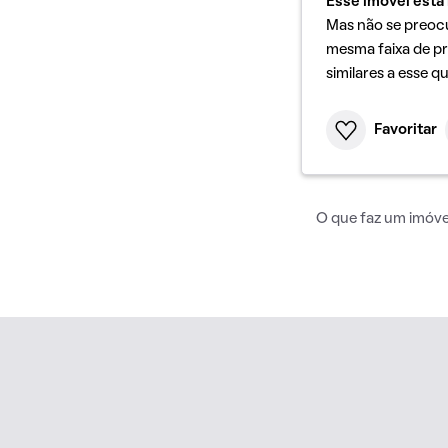
Esse imóvel está 
Mas não se preoc
mesma faixa de pr
similares a esse q
Favoritar
O que faz um imóvel