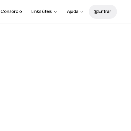
Consórcio
Links úteis
Ajuda
Entrar