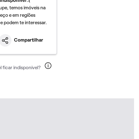
indisponível :(
upe, temos imóveis na
eço e em regiões
ue podem te interessar.
Compartilhar
 ficar indisponível?