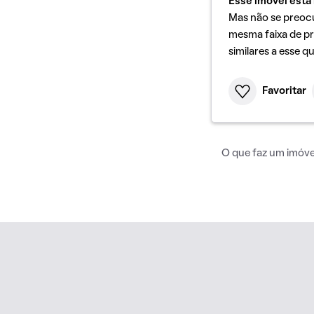
Esse imóvel está 
Mas não se preoc
mesma faixa de pr
similares a esse q
Favoritar
O que faz um imóvel