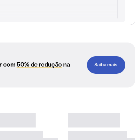
ar com
50% de redução
na
Saiba mais