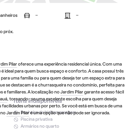
banheiros
-
-
o próx.
dim Pilar
oferece uma experiência residencial única. Com uma
é ideal para quem busca espaço e conforto. A casa possui três
ara uma família ou para quem deseja ter um espaço extra para
que se destacam é a churrasqueira no condomínio, perfeita para
e familiares. A localização no
Jardim Pilar
garante acesso fácil
auá
, tornando-se uma excelente escolha para quem deseja
Itens indisponíveis
 facilidades urbanas por perto. Se você está em busca de uma
Banheira de hidromassagem
e no
Jardim Pilar
é uma opção que não pode ser ignorada.
Piscina privativa
Armários no quarto