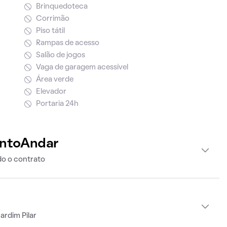
Brinquedoteca
Corrimão
Piso tátil
Rampas de acesso
Salão de jogos
Vaga de garagem acessível
Área verde
Elevador
Portaria 24h
intoAndar
o o contrato
ardim Pilar