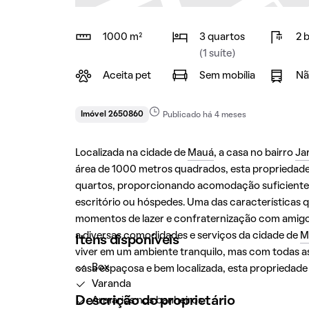
1000 m²
3 quartos
2 
(1 suíte)
Aceita pet
Sem mobília
Nã
Imóvel 2650860
Publicado há 4 meses
Localizada na cidade de
Mauá
, a casa no bairro
Jar
área de 1000 metros quadrados, esta propriedade 
quartos, proporcionando acomodação suficiente p
escritório ou hóspedes. Uma das características 
momentos de lazer e confraternização com amigos 
a diversas comodidades e serviços da cidade de
M
Itens disponíveis
viver em um ambiente tranquilo, mas com todas as
Box
casa espaçosa e bem localizada, esta propriedad
Varanda
Descrição do proprietário
Armários nos banheiros