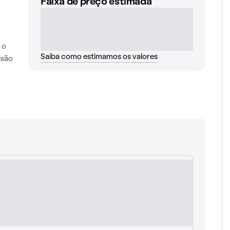
Faixa de preço estimada
 o
Saiba como estimamos os valores
isão