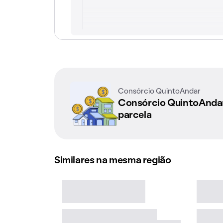
Consórcio QuintoAndar
Consórcio QuintoAnd
parcela
Similares na mesma região